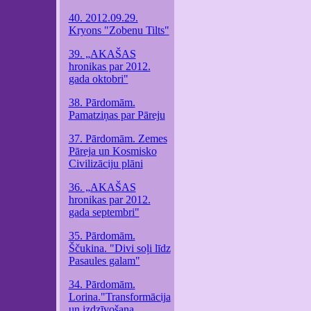
40. 2012.09.29.
Kryons "Zobenu Tilts"
39. „AKAŠAS
hronikas par 2012.
gada oktobri"
38. Pārdomām.
Pamatziņas par Pāreju
37. Pārdomām. Zemes
Pāreja un Kosmisko
Civilizāciju plāni
36. „AKAŠAS
hronikas par 2012.
gada septembri"
35. Pārdomām.
Ščukina. "Divi soļi līdz
Pasaules galam"
34. Pārdomām.
Lorina."Transformācija
un izdzīvošana