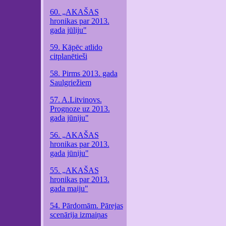
60. „AKAŠAS
hronikas par 2013.
gada jūliju"
59. Kāpēc atlido
citplanētieši
58. Pirms 2013. gada
Saulgriežiem
57. A.Litvinovs.
Prognoze uz 2013.
gada jūniju"
56. „AKAŠAS
hronikas par 2013.
gada jūniju"
55. „AKAŠAS
hronikas par 2013.
gada maiju"
54. Pārdomām. Pārejas
scenārija izmaiņas