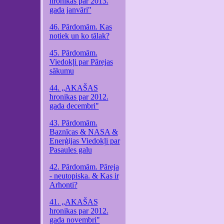
hronikas par 2013.
gada janvāri"
46. Pārdomām. Kas
notiek un ko tālak?
45. Pārdomām.
Viedokļi par Pārejas
sākumu
44. „AKAŠAS
hronikas par 2012.
gada decembri"
43. Pārdomām.
Baznīcas & NASA &
Enerģijas Viedokļi par
Pasaules galu
42. Pārdomām. Pāreja
- neutopiska. & Kas ir
Arhonti?
41. „AKAŠAS
hronikas par 2012.
gada novembri"