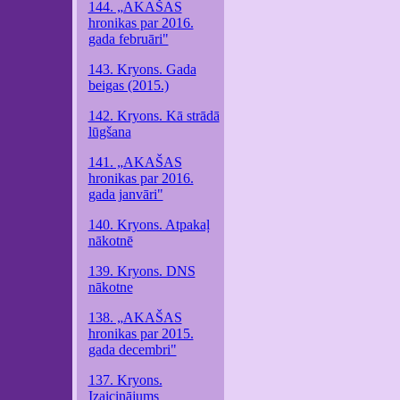
144. „AKAŠAS
hronikas par 2016.
gada februāri"
143. Kryons. Gada
beigas (2015.)
142. Kryons. Kā strādā
lūgšana
141. „AKAŠAS
hronikas par 2016.
gada janvāri"
140. Kryons. Atpakaļ
nākotnē
139. Kryons. DNS
nākotne
138. „AKAŠAS
hronikas par 2015.
gada decembri"
137. Kryons.
Izaicinājums