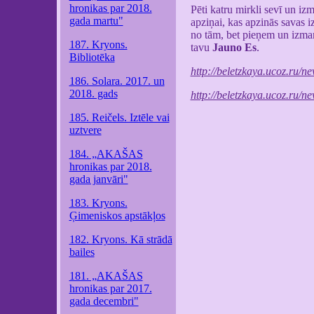
hronikas par 2018.
Pēti katru mirkli sevī un i
gada martu"
apziņai, kas apzinās savas 
no tām, bet pieņem un izman
187. Kryons.
tavu
Jauno Es
.
Bibliotēka
http://beletzkaya.ucoz.ru/
186. Solara. 2017. un
2018. gads
http://beletzkaya.ucoz.ru/
185. Reičels. Iztēle vai
uztvere
184. „AKAŠAS
hronikas par 2018.
gada janvāri"
183. Kryons.
Ģimeniskos apstākļos
182. Kryons. Kā strādā
bailes
181. „AKAŠAS
hronikas par 2017.
gada decembri"