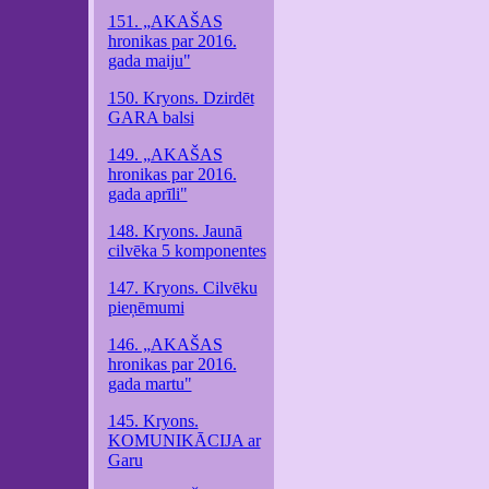
151. „AKAŠAS
hronikas par 2016.
gada maiju"
150. Kryons. Dzirdēt
GARA balsi
149. „AKAŠAS
hronikas par 2016.
gada aprīli"
148. Kryons. Jaunā
cilvēka 5 komponentes
147. Kryons. Cilvēku
pieņēmumi
146. „AKAŠAS
hronikas par 2016.
gada martu"
145. Kryons.
KOMUNIKĀCIJA ar
Garu