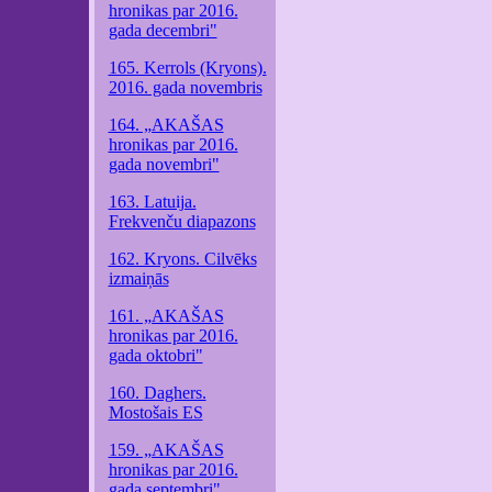
hronikas par 2016.
gada decembri"
165. Kerrols (Kryons).
2016. gada novembris
164. „AKAŠAS
hronikas par 2016.
gada novembri"
163. Latuija.
Frekvenču diapazons
162. Kryons. Cilvēks
izmaiņās
161. „AKAŠAS
hronikas par 2016.
gada oktobri"
160. Daghers.
Mostošais ES
159. „AKAŠAS
hronikas par 2016.
gada septembri"