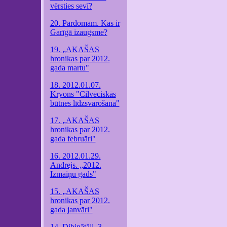
vērsties sevī?
20. Pārdomām. Kas ir
Garīgā izaugsme?
19. „AKAŠAS
hronikas par 2012.
gada martu"
18. 2012.01.07.
Kryons "Cilvēciskās
būtnes līdzsvarošana"
17. „AKAŠAS
hronikas par 2012.
gada februāri"
16. 2012.01.29.
Andrejs. „2012.
Izmaiņu gads"
15. „AKAŠAS
hronikas par 2012.
gada janvāri"
14. Dibinātāji. 3.