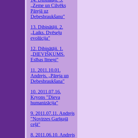
„Zeme un Cilvēks
Pārejā uz
Debesbraukšanu"
13. Dibinātāji. 2.
„Laiks. Dvēseļu
evolūcija"
12. Dibinātāji. 1.
„DIEVIŠĶUMS.
Esības līmeņi"
11. 2011.10.01.
Andrejs. „Pāreja un
Debesbraukšana"
10. 2011.07.16.
Kryons "Dieva
humanizācija"
9. 2011.07.11. Andrejs
"Novirzes Garīgajā
ceļā"
8. 2011.06.10. Andrejs