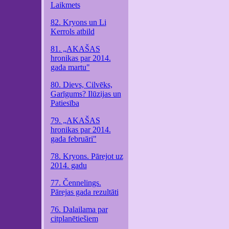
Laikmets
82. Kryons un Li
Kerrols atbild
81. „AKAŠAS
hronikas par 2014.
gada martu"
80. Dievs, Cilvēks,
Garīgums? Ilūzijas un
Patiesība
79. „AKAŠAS
hronikas par 2014.
gada februāri"
78. Kryons. Pārejot uz
2014. gadu
77. Čennelings.
Pārejas gada rezultāti
76. Dalailama par
citplanētiešiem