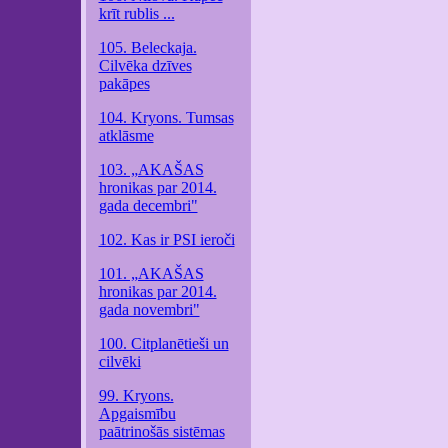
krīt rublis ...
105. Beleckaja.
Cilvēka dzīves
pakāpes
104. Kryons. Tumsas
atklāsme
103. „AKAŠAS
hronikas par 2014.
gada decembri"
102. Kas ir PSI ieroči
101. „AKAŠAS
hronikas par 2014.
gada novembri"
100. Citplanētieši un
cilvēki
99. Kryons.
Apgaismību
paātrinošās sistēmas