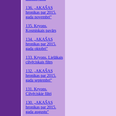
136. „AKAŠAS
hronikas par 2015.
gada novembri"
135. Kryons.
Kosmiskais pavārs
134. „AKAŠAS
hronikas par 2015.
gada oktobri"
133. Kryons. Lielākais
cilvēciskais filtrs
132. „AKAŠAS
hronikas par 2015.
gada septembri"
131. Kryons.
Cilvēciskie filtri
130. „AKAŠAS
hronikas par 2015.
gada augustu"