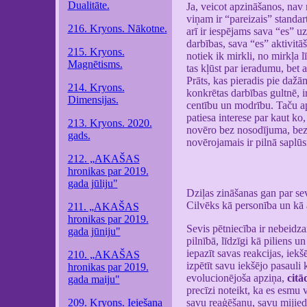
Dualitāte.
Ja, veicot apzināšanos, nav 
viņam ir “pareizais” standar
216. Kryons. Nākotne.
arī ir iespējams sava “es” 
darbības, sava “es” aktivitā
215. Kryons.
notiek ik mirkli, no mirkļa l
Magnētisms.
tas kļūst par ieradumu, bet 
Prāts, kas pieradis pie dažā
214. Kryons.
konkrētas darbības gultnē, i
Dimensijas.
centību un modrību. Taču apzi
patiesa interese par kaut ko
213. Kryons. 2020.
novēro bez nosodījuma, bez i
gads.
novērojamais ir pilnā saplūsm
212. „AKAŠAS
hronikas par 2019.
gada jūliju"
Dziļas zināšanas gan par sev
Cilvēks kā personība un kā 
211. „AKAŠAS
hronikas par 2019.
Sevis pētniecība ir nebeidza
gada jūniju"
pilnībā, līdzīgi kā piliens u
iepazīt savas reakcijas, iekš
210. „AKAŠAS
izpētīt savu iekšējo pasauli 
hronikas par 2019.
evolucionējoša apziņa,
citā
gada maiju"
precīzi noteikt, ka es esmu v
209. Kryons. Ieiešana
savu reaģēšanu, savu mijieda