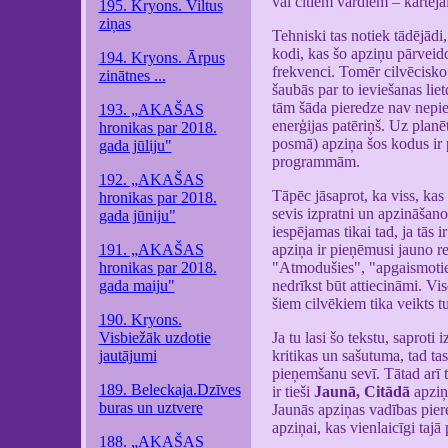
vai citiem vārdiem – kārtējai
195. Kryons. Viltus
ziņas
Tehniski tas notiek tādējādi
kodi, kas šo apziņu pārveido
194. Kryons. Ārpus
frekvenci. Tomēr cilvēcisko 
zinātnes ...
šaubās par to ieviešanas lie
tām šāda pieredze nav nepiec
193. „AKAŠAS
enerģijas patēriņš. Uz plan
hronikas par 2018.
posmā) apziņa šos kodus ir 
gada jūliju"
programmām.
192. „AKAŠAS
Tāpēc jāsaprot, ka viss, kas 
hronikas par 2018.
sevis izpratni un apzināšano
gada jūniju"
iespējamas tikai tad, ja tās 
191. „AKAŠAS
apziņa ir pieņēmusi jauno r
hronikas par 2018.
"Atmodušies", "apgaismotie"
gada maiju"
nedrīkst būt attiecināmi. Vis
šiem cilvēkiem tika veikts t
190. Kryons.
Visbiežāk uzdotie
Ja tu lasi šo tekstu, saprot
jautājumi
kritikas un sašutuma, tad ta
pieņemšanu sevī. Tātad arī t
189. Beleckaja.Dzīves
ir tieši
Jaunā, Citādā
apziņa
buras un uztvere
Jaunās apziņas vadības piere
apziņai, kas vienlaicīgi tajā
188. „AKAŠAS