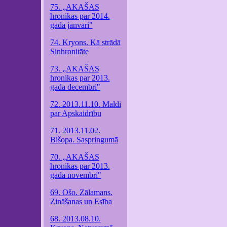
75. „AKAŠAS
hronikas par 2014.
gada janvāri"
74. Kryons. Kā strādā
Sinhronitāte
73. „AKAŠAS
hronikas par 2013.
gada decembri"
72. 2013.11.10. Maldi
par Apskaidrību
71. 2013.11.02.
Bišopa. Saspringumā
70. „AKAŠAS
hronikas par 2013.
gada novembri"
69. Ošo. Zālamans.
Zināšanas un Esība
68. 2013.08.10.