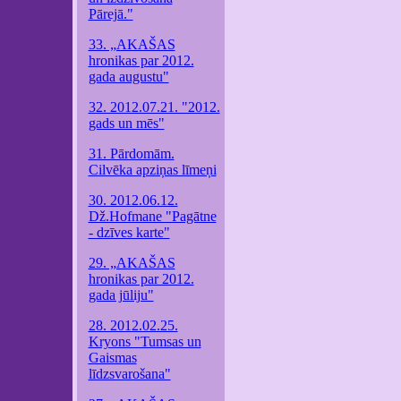
Pārejā."
33. „AKAŠAS
hronikas par 2012.
gada augustu"
32. 2012.07.21. "2012.
gads un mēs"
31. Pārdomām.
Cilvēka apziņas līmeņi
30. 2012.06.12.
Dž.Hofmane "Pagātne
- dzīves karte"
29. „AKAŠAS
hronikas par 2012.
gada jūliju"
28. 2012.02.25.
Kryons "Tumsas un
Gaismas
līdzsvarošana"