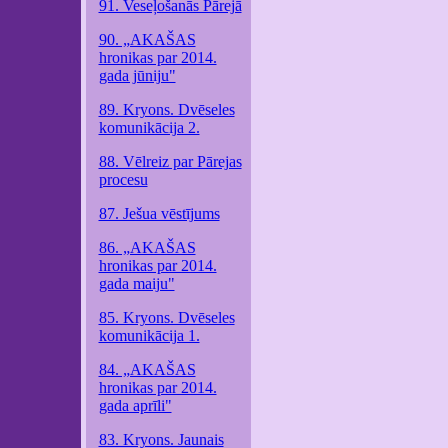
91. Veseļošanās Pārejā
90. „AKAŠAS
hronikas par 2014.
gada jūniju"
89. Kryons. Dvēseles
komunikācija 2.
88. Vēlreiz par Pārejas
procesu
87. Ješua vēstījums
86. „AKAŠAS
hronikas par 2014.
gada maiju"
85. Kryons. Dvēseles
komunikācija 1.
84. „AKAŠAS
hronikas par 2014.
gada aprīli"
83. Kryons. Jaunais