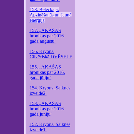
158. Beleckaja.
Apzināšanās un Jaunā
enerģija
157. „AKAŠAS
hronikas par 2016.
gada augustu"
156. Kryons.
Cilvēciskā DVĒSELE
155. „AKAŠAS
hronikas par 2016.
gada jūliju"
154. Kryons. Saiknes
izveide2.
153. „AKAŠAS
hronikas par 2016.
gada jūniju"
152. Kryons. Saiknes
izveide1.