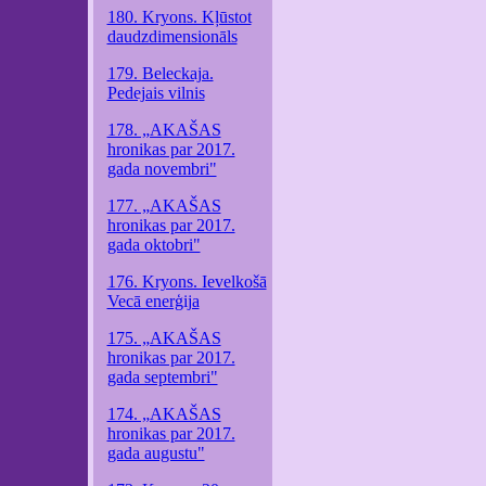
180. Kryons. Kļūstot
daudzdimensionāls
179. Beleckaja.
Pedejais vilnis
178. „AKAŠAS
hronikas par 2017.
gada novembri"
177. „AKAŠAS
hronikas par 2017.
gada oktobri"
176. Kryons. Ievelkošā
Vecā enerģija
175. „AKAŠAS
hronikas par 2017.
gada septembri"
174. „AKAŠAS
hronikas par 2017.
gada augustu"