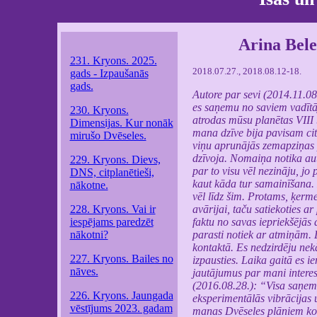
Arina Bele
231. Kryons. 2025.
2018.07.27., 2018.08.12-18.
gads - Izpaušanās
gads.
Autore par sevi (2014.11.08
es saņemu no saviem vadītāj
230. Kryons.
atrodas mūsu planētas VIII b
Dimensijas. Kur nonāk
mana dzīve bija pavisam cit
mirušo Dvēseles.
viņu aprunājās zemapziņas pl
dzīvoja. Nomaiņa notika aut
229. Kryons. Dievs,
par to visu vēl nezināju, jo
DNS, citplanētieši,
kaut kāda tur samainīšana. 
nākotne.
vēl līdz šim. Protams, ķerme
228. Kryons. Vai ir
avārijai, taču satiekoties a
iespējams paredzēt
faktu no savas iepriekšējās d
nākotni?
parasti notiek ar atmiņām.
kontaktā. Es nedzirdēju nek
227. Kryons. Bailes no
izpausties. Laika gaitā es i
nāves.
jautājumus par mani intere
(2016.08.28.): “Visa saņemtā
226. Kryons. Jaungada
eksperimentālās vibrācijas 
vēstījums 2023. gadam
manas Dvēseles plāniem kon