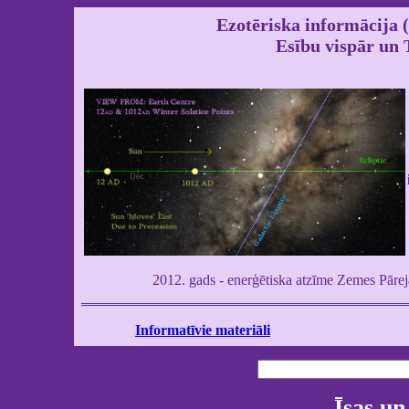
Ezotēriska informācija
Esību vispār un 
2012. gads - enerģētiska atzīme Zemes Pārej
Informatīvie materiāli
Īsas un