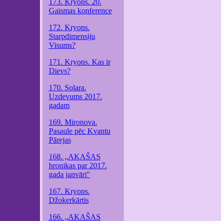
173. Kryons. 20.
Gaismas konference
172. Kryons.
Starpdimensiju
Visums?
171. Kryons. Kas ir
Dievs?
170. Solara.
Uzdevums 2017.
gadam
169. Mironova.
Pasaule pēc Kvantu
Pārejas
168. „AKAŠAS
hronikas par 2017.
gada janvāri"
167. Kryons.
Džokerkārtis
166. „AKAŠAS