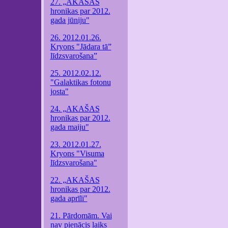
27. „AKAŠAS
hronikas par 2012.
gada jūniju"
26. 2012.01.26.
Kryons "Jādara tā”
līdzsvarošana”
25. 2012.02.12.
"Galaktikas fotonu
josta"
24. „AKAŠAS
hronikas par 2012.
gada maiju"
23. 2012.01.27.
Kryons "Visuma
līdzsvarošana"
22. „AKAŠAS
hronikas par 2012.
gada aprīli"
21. Pārdomām. Vai
nav pienācis laiks