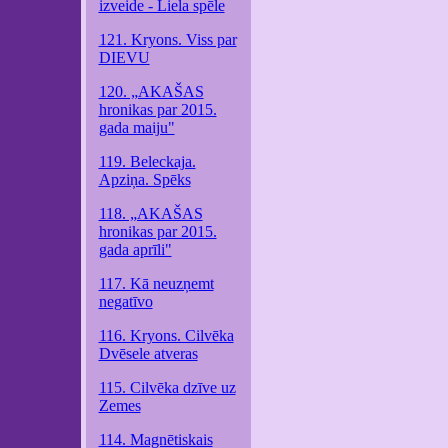
izveide - Liela spēle
121. Kryons. Viss par
DIEVU
120. „AKAŠAS
hronikas par 2015.
gada maiju"
119. Beleckaja.
Apziņa. Spēks
118. „AKAŠAS
hronikas par 2015.
gada aprīli"
117. Kā neuzņemt
negatīvo
116. Kryons. Cilvēka
Dvēsele atveras
115. Cilvēka dzīve uz
Zemes
114. Magnētiskais