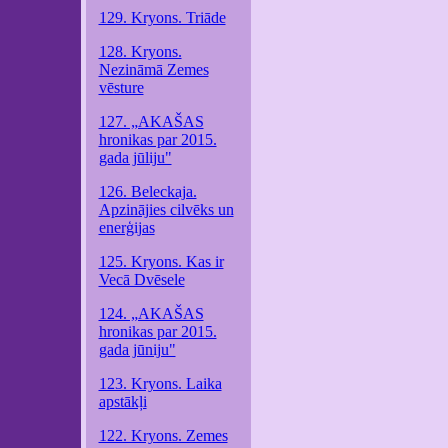
129. Kryons. Triāde
128. Kryons.
Nezināmā Zemes
vēsture
127. „AKAŠAS
hronikas par 2015.
gada jūliju"
126. Beleckaja.
Apzinājies cilvēks un
enerģijas
125. Kryons. Kas ir
Vecā Dvēsele
124. „AKAŠAS
hronikas par 2015.
gada jūniju"
123. Kryons. Laika
apstākļi
122. Kryons. Zemes