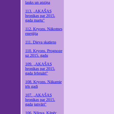
lauks un apziņa
113. „AKAŠAS
hronikas par 2015.
gada martu"
112. Kryons. Nākotnes
enerģija
111. Dieva skatiens
110. Kryons. Prognoze
uz 2015. gadu
109. „AKAŠAS
hronikas par 2015.
gada februāri"
108. Kryons. Nākamie
trīs gadi
107. „AKAŠAS
hronikas par 2015.
gada janvāri"
106. Nilova. Kāpēc