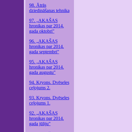
98. Ātrās
dziedināšanas tehnika
97. „AKAŠAS
hronikas par 2014.
gada oktobri"
96. „AKAŠAS
hronikas par 2014.
gada septembri"
95. „AKAŠAS
hronikas par 2014.
gada augustu"
94. Kryons. Dvēseles
ceļojums 2.
93. Kryons. Dvēseles
ceļojums 1.
92. „AKAŠAS
hronikas par 2014.
gada jūliju"