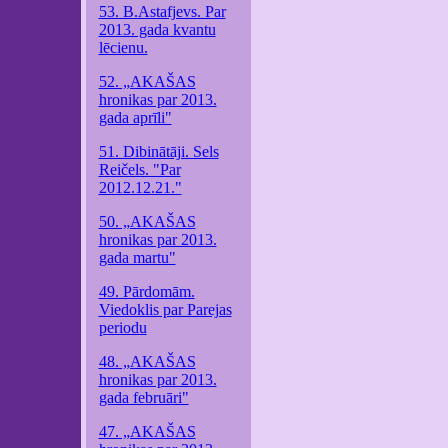
53. B.Astafjevs. Par
2013. gada kvantu
lēcienu.
52. „AKAŠAS
hronikas par 2013.
gada aprīli"
51. Dibinātāji. Sels
Reičels. "Par
2012.12.21."
50. „AKAŠAS
hronikas par 2013.
gada martu"
49. Pārdomām.
Viedoklis par Parejas
periodu
48. „AKAŠAS
hronikas par 2013.
gada februāri"
47. „AKAŠAS