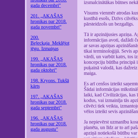
izsmalcinātākas būtnes nekā
gada decembri"
Visums vienmēr atrodas kustī
201. „AKAŠAS
kustībā esošs, Dzīvs cilvēks
hronikas par 2018.
pārsteidzošs un bezgalīgs.
gada novembri"
Tā ir apzinājusies apziņa. A
200.
informācijas avoti, dažādi č
Beļeckaja_Meklējot
ar savas apziņas apzināšanā
jēgu. Izmaiņas
tikai terminoloģijā. Sevis ap
vārdi, un varbūt katrs, tos i
199. „AKAŠAS
koncepciju būtība principā ir
hronikas par 2018.
puķainā valodā, kas dažreiz 
gada oktobri"
maiga.
198. Kryons. Tukšā
Es arī cenšos izteikt saņemt
kārts
Šādai informācijas mīkstināš
laiki, kad Civilizācijas, ka
197. „AKAŠAS
kodus, vai izmainīja tās ap
hronikas par 2018.
cilvēci tiek veikta, izmanto
gada septembri"
vēlos izteikt sevis apzināšanā
196. „AKAŠAS
Ja nepievērst uzmanību kosm
hronikas par 2018.
planēta, un līdz ar to arī pa
gada augustu"
apziņā notiekošā būtību var