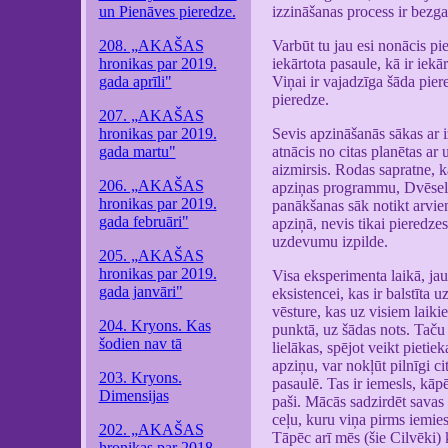
un Pienāves pieredze.
izzināšanas process ir bezga
208. „AKAŠAS
Varbūt tu jau esi nonācis pie
hronikas par 2019.
iekārtota pasaule, kā ir iekā
gada aprīli"
Viņai ir vajadzīga šāda pie
pieredze.
207. „AKAŠAS
hronikas par 2019.
Sevis apzināšanās sākas ar 
gada martu"
atnācis no citas planētas ar
aizmirsis. Rodas sapratne, 
206. „AKAŠAS
apziņas programmu, Dvēseles
hronikas par 2019.
panākšanas sāk notikt arvie
gada februāri"
apziņā, nevis tikai pieredz
uzdevumu izpilde.
205. „AKAŠAS
hronikas par 2019.
Visa eksperimenta laikā, jau 
gada janvāri"
eksistencei, kas ir balstīta
vēsture, kas uz visiem laiki
204. Kryons. Kas
punktā, uz šādas nots. Taču
šodien nav tā
lielākas, spējot veikt pietie
apziņu, var nokļūt pilnīgi c
203. Kryons.
pasaulē. Tas ir iemesls, kāp
Dimensijas
paši. Mācās sadzirdēt savas 
ceļu, kuru viņa pirms iemies
202. „AKAŠAS
Tāpēc arī mēs (šie Cilvēki) 
hronikas par 2018.