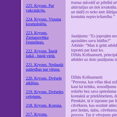
transa stāvoklī ar pilnībā a
225. Kryons. Par
aktivizējas un tiek ierakstīt
vakcināciju.
un tādēļ es neko tam līdzīg
kontaktu nepieciešamība.”
224. Kryons. Visuma
kosmoloģija.
223. Kryons.
Jautājums: “Es joprojām nesa
Ziemassvētku
apzināties savu būtību?"
čennelings.
Atbilde: “Man ir grūti atbilde
izpratni par kaut ko.
222. Kryons. Īstajā
Džīdu Krišnamurti, principā,
laikā - īstajā vietā.
atbildei uz doto jautājumu i
221. Kryons. Nedaudz
patiesības par vīrusu.
Džīdu Krišnamurti:
220. Kryons. Dvēsele
“Persona, kas vēlas tikai u
atklājas.
kaut kā kritiku, nosodījumu
redzēto bez sava sprieduma 
219. Kryons. Dvēseles
kontaktā ar priekšmetiem, d
ceļojums.
Pirmkārt, tā ir izpratne par
218. Kryons. Korona.
cilvēkiem, kas nozīmē attiec
pret lietām, dabu, cilvēkiem
217. Kryons.
process. Tas ir vērojums pār