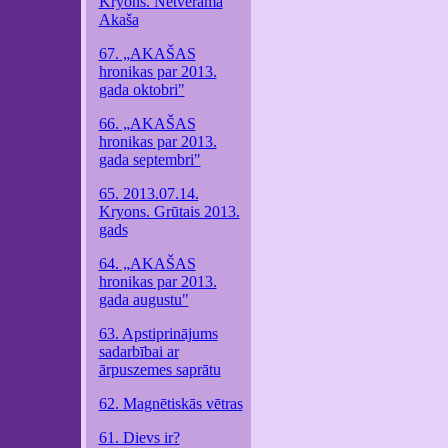
Kryons. Netveramā
Akaša
67. „AKAŠAS
hronikas par 2013.
gada oktobri"
66. „AKAŠAS
hronikas par 2013.
gada septembri"
65. 2013.07.14.
Kryons. Grūtais 2013.
gads
64. „AKAŠAS
hronikas par 2013.
gada augustu"
63. Apstiprinājums
sadarbībai ar
ārpuszemes saprātu
62. Magnētiskās vētras
61. Dievs ir?