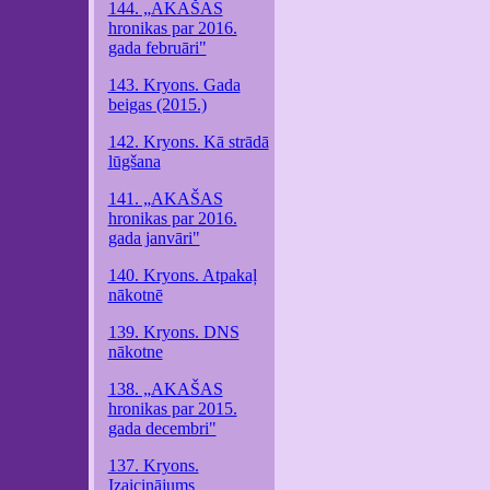
144. „AKAŠAS
hronikas par 2016.
gada februāri"
143. Kryons. Gada
beigas (2015.)
142. Kryons. Kā strādā
lūgšana
141. „AKAŠAS
hronikas par 2016.
gada janvāri"
140. Kryons. Atpakaļ
nākotnē
139. Kryons. DNS
nākotne
138. „AKAŠAS
hronikas par 2015.
gada decembri"
137. Kryons.
Izaicinājums