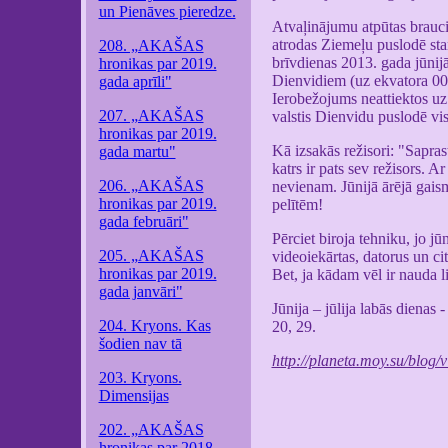
un Pienāves pieredze.
Atvaļinājumu atpūtas brauci
atrodas Ziemeļu puslodē sta
208. „AKAŠAS
brīvdienas 2013. gada jūnijā
hronikas par 2019.
Dienvidiem (uz ekvatora 00 
gada aprīli"
Ierobežojums neattiektos uz
207. „AKAŠAS
valstis Dienvidu puslodē vis
hronikas par 2019.
Kā izsakās režisori: "Sapras
gada martu"
katrs ir pats sev režisors.
206. „AKAŠAS
nevienam. Jūnijā ārējā gai
hronikas par 2019.
pelītēm!
gada februāri"
Pērciet biroja tehniku, jo jū
205. „AKAŠAS
videoiekārtas, datorus un cit
hronikas par 2019.
Bet, ja kādam vēl ir nauda li
gada janvāri"
Jūnija – jūlija labās dienas -
204. Kryons. Kas
20, 29.
šodien nav tā
http://planeta.moy.su/blo
203. Kryons.
Dimensijas
202. „AKAŠAS
hronikas par 2018.