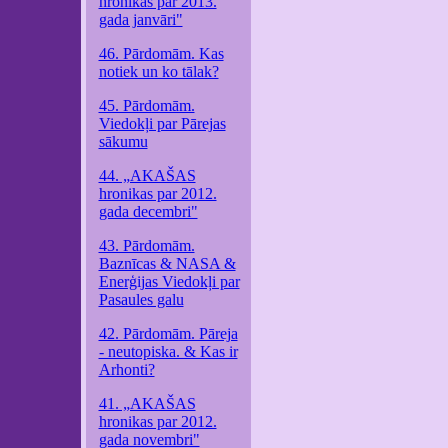
hronikas par 2013.
gada janvāri"
46. Pārdomām. Kas
notiek un ko tālak?
45. Pārdomām.
Viedokļi par Pārejas
sākumu
44. „AKAŠAS
hronikas par 2012.
gada decembri"
43. Pārdomām.
Baznīcas & NASA &
Enerģijas Viedokļi par
Pasaules galu
42. Pārdomām. Pāreja
- neutopiska. & Kas ir
Arhonti?
41. „AKAŠAS
hronikas par 2012.
gada novembri"