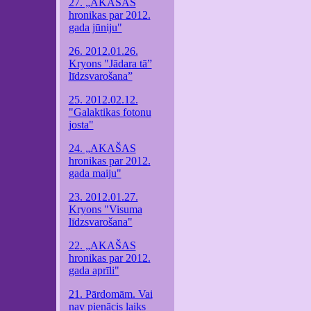
27. „AKAŠAS
hronikas par 2012.
gada jūniju"
26. 2012.01.26.
Kryons "Jādara tā”
līdzsvarošana”
25. 2012.02.12.
"Galaktikas fotonu
josta"
24. „AKAŠAS
hronikas par 2012.
gada maiju"
23. 2012.01.27.
Kryons "Visuma
līdzsvarošana"
22. „AKAŠAS
hronikas par 2012.
gada aprīli"
21. Pārdomām. Vai
nav pienācis laiks