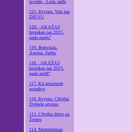
izveide - Liela spēle
121. Kryons. Viss par
DIEVU
120. „AKAŠAS
hronikas par 2015.
gada maiju"
119. Beleckaja.
Apziņa. Spēks
118. „AKAŠAS
hronikas par 2015.
gada aprīli"
117. Kā neuzņemt
negatīvo
116. Kryons. Cilvēka
Dvēsele atveras
115. Cilvēka dzīve uz
Zemes
114. Magnētiskais