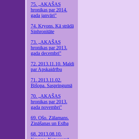
75. „AKAŠAS
hronikas par 2014.
gada janvāri"
74. Kryons. Kā strādā
Sinhronitāte
73. „AKAŠAS
hronikas par 2013.
gada decembri"
72. 2013.11.10. Maldi
par Apskaidrību
71. 2013.11.02.
Bišopa. Saspringumā
70. „AKAŠAS
hronikas par 2013.
gada novembri"
69. Ošo. Zālamans.
Zināšanas un Esība
68. 2013.08.10.