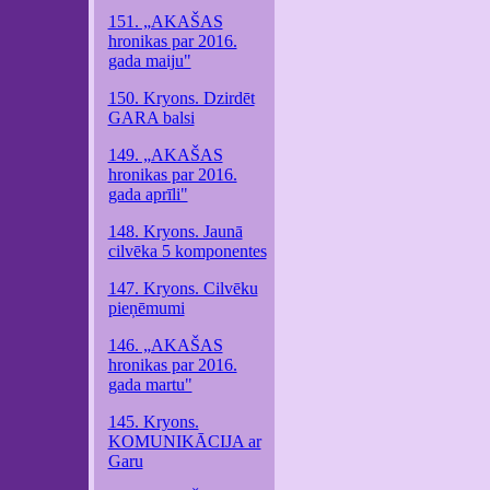
151. „AKAŠAS
hronikas par 2016.
gada maiju"
150. Kryons. Dzirdēt
GARA balsi
149. „AKAŠAS
hronikas par 2016.
gada aprīli"
148. Kryons. Jaunā
cilvēka 5 komponentes
147. Kryons. Cilvēku
pieņēmumi
146. „AKAŠAS
hronikas par 2016.
gada martu"
145. Kryons.
KOMUNIKĀCIJA ar
Garu