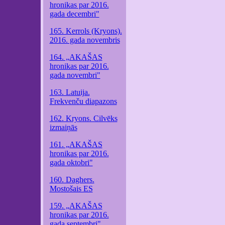
hronikas par 2016.
gada decembri"
165. Kerrols (Kryons).
2016. gada novembris
164. „AKAŠAS
hronikas par 2016.
gada novembri"
163. Latuija.
Frekvenču diapazons
162. Kryons. Cilvēks
izmaiņās
161. „AKAŠAS
hronikas par 2016.
gada oktobri"
160. Daghers.
Mostošais ES
159. „AKAŠAS
hronikas par 2016.
gada septembri"