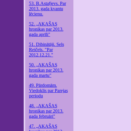
53. B.Astafjevs. Par
2013. gada kvantu
lēcienu.
52. „AKAŠAS
hronikas par 2013.
gada aprīli"
51. Dibinātāji. Sels
Reičels. "Par
2012.12.21."
50. „AKAŠAS
hronikas par 2013.
gada martu"
49. Pārdomām.
Viedoklis par Parejas
periodu
48. „AKAŠAS
hronikas par 2013.
gada februāri"
47. „AKAŠAS