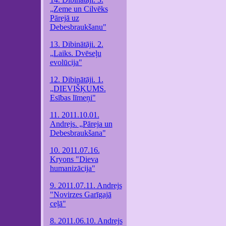
„Zeme un Cilvēks
Pārejā uz
Debesbraukšanu"
13. Dibinātāji. 2.
„Laiks. Dvēseļu
evolūcija"
12. Dibinātāji. 1.
„DIEVIŠĶUMS.
Esības līmeņi"
11. 2011.10.01.
Andrejs. „Pāreja un
Debesbraukšana"
10. 2011.07.16.
Kryons "Dieva
humanizācija"
9. 2011.07.11. Andrejs
"Novirzes Garīgajā
ceļā"
8. 2011.06.10. Andrejs