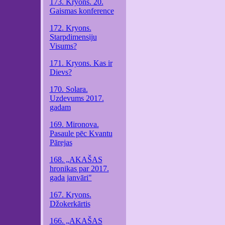
173. Kryons. 20.
Gaismas konference
172. Kryons.
Starpdimensiju
Visums?
171. Kryons. Kas ir
Dievs?
170. Solara.
Uzdevums 2017.
gadam
169. Mironova.
Pasaule pēc Kvantu
Pārejas
168. „AKAŠAS
hronikas par 2017.
gada janvāri"
167. Kryons.
Džokerkārtis
166. „AKAŠAS