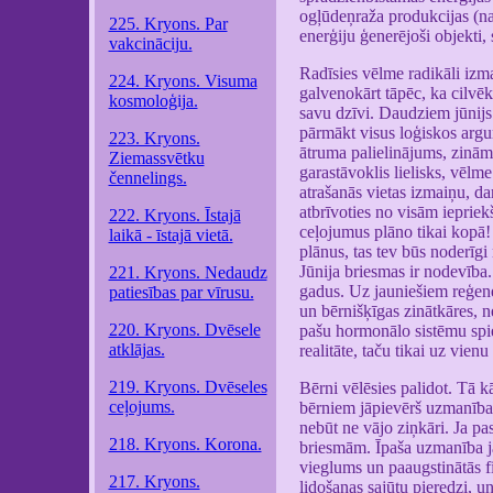
ogļūdeņraža produkcijas (naf
225. Kryons. Par
enerģiju ģenerējoši objekti,
vakcināciju.
Radīsies vēlme radikāli izmai
224. Kryons. Visuma
galvenokārt tāpēc, ka cilvēk
kosmoloģija.
savu dzīvi. Daudziem jūnijs 
pārmākt visus loģiskos argu
223. Kryons.
ātruma palielinājums, zinām
Ziemassvētku
garastāvoklis lielisks, vēlme
čennelings.
atrašanās vietas izmaiņu, da
atbrīvoties no visām iepriek
222. Kryons. Īstajā
ceļojumus plāno tikai kopā! 
laikā - īstajā vietā.
plānus, tas tev būs noderīgi
Jūnija briesmas ir nodevība
221. Kryons. Nedaudz
gadus. Uz jauniešiem reģener
patiesības par vīrusu.
un bērnišķīgas zinātkāres, 
220. Kryons. Dvēsele
pašu hormonālo sistēmu spied
atklājas.
realitāte, taču tikai uz vien
219. Kryons. Dvēseles
Bērni vēlēsies palidot. Tā k
ceļojums.
bērniem jāpievērš uzmanība. 
nebūt ne vājo ziņkāri. Ja pas
218. Kryons. Korona.
briesmām. Īpaša uzmanība j
vieglums un paaugstinātās f
217. Kryons.
lidošanas sajūtu pieredzi, u