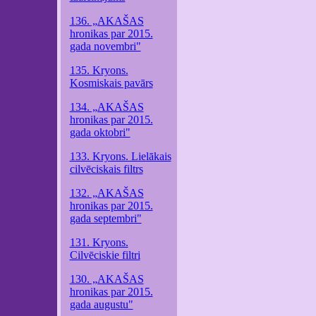
136. „AKAŠAS
hronikas par 2015.
gada novembri"
135. Kryons.
Kosmiskais pavārs
134. „AKAŠAS
hronikas par 2015.
gada oktobri"
133. Kryons. Lielākais
cilvēciskais filtrs
132. „AKAŠAS
hronikas par 2015.
gada septembri"
131. Kryons.
Cilvēciskie filtri
130. „AKAŠAS
hronikas par 2015.
gada augustu"