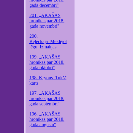
gada decembri"
201. „AKAŠAS
hronikas par 2018.
gada novembri"
200.
Beļeckaja_Meklējot
jēgu. Izmaiņas
199. „AKAŠAS
hronikas par 2018.
gada oktobri"
198. Kryons. Tukšā
kārts
197. „AKAŠAS
hronikas par 2018.
gada septembri"
196. „AKAŠAS
hronikas par 2018.
gada augustu"