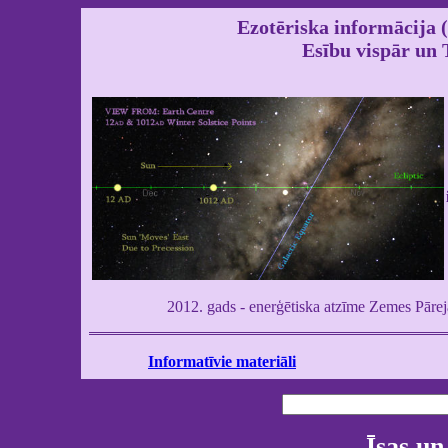
Ezotēriska informācija
Esību vispār un 
2012. gads - enerģētiska atzīme Zemes Pārej
Informatīvie materiāli
Īsas un