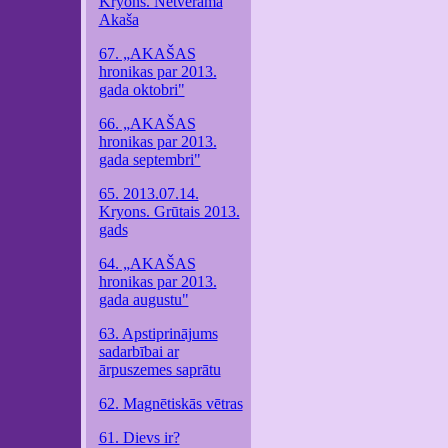
Kryons. Netveramā
Akaša
67. „AKAŠAS
hronikas par 2013.
gada oktobri"
66. „AKAŠAS
hronikas par 2013.
gada septembri"
65. 2013.07.14.
Kryons. Grūtais 2013.
gads
64. „AKAŠAS
hronikas par 2013.
gada augustu"
63. Apstiprinājums
sadarbībai ar
ārpuszemes saprātu
62. Magnētiskās vētras
61. Dievs ir?