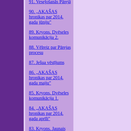
91. Veseļošanās Pārejā
90. „AKAŠAS
hronikas par 2014.
gada jūniju"
89. Kryons. Dvēseles
komunikācija 2.
88. Vēlreiz par Pārejas
procesu
87. Ješua vēstījums
86. „AKAŠAS
hronikas par 2014.
gada maiju"
85. Kryons. Dvēseles
komunikācija 1.
84. „AKAŠAS
hronikas par 2014.
gada aprīli"
83. Kryons. Jaunais