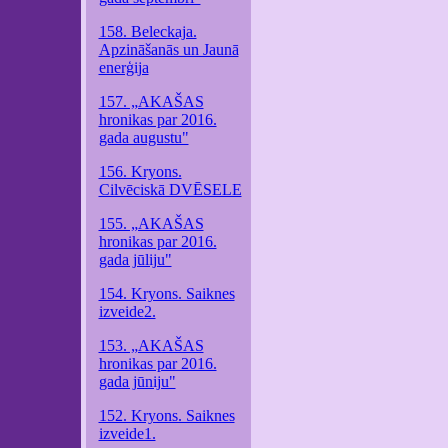
158. Beleckaja.
Apzināšanās un Jaunā
enerģija
157. „AKAŠAS
hronikas par 2016.
gada augustu"
156. Kryons.
Cilvēciskā DVĒSELE
155. „AKAŠAS
hronikas par 2016.
gada jūliju"
154. Kryons. Saiknes
izveide2.
153. „AKAŠAS
hronikas par 2016.
gada jūniju"
152. Kryons. Saiknes
izveide1.