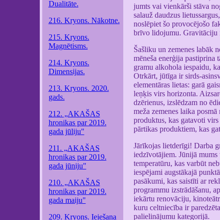
Dualitāte.
jumts vai vienkārši stāva no
salauž daudzus lietussargus, 
216. Kryons. Nākotne.
noslēpiet šo provocējošo fa
brīvo lidojumu. Gravitāciju 
215. Kryons.
Magnētisms.
Šašliku un zemenes labāk neē
mēneša enerģija pastiprina t
214. Kryons.
gramu alkohola iespaidu, kas
Dimensijas.
Otrkārt, jūtīga ir sirds-asin
elementāras lietas: garā gai
213. Kryons. 2020.
leņķis virs horizonta. Aizsa
gads.
dzērienus, izslēdzam no ēdi
meža zemenes laika posmā no
212. „AKAŠAS
produktus, kas gatavoti virs
hronikas par 2019.
pārtikas produktiem, kas gat
gada jūliju"
Jārīkojas lietderīgi! Darba 
211. „AKAŠAS
iedzīvotājiem. Jūnijā mums 
hronikas par 2019.
temperatūru, kas varbūt nebū
gada jūniju"
iespējami augstākajā punktā
pasākumi, kas saistīti ar re
210. „AKAŠAS
programmu izstrādāšanu, apr
hronikas par 2019.
iekārtu renovāciju, kinoteā
gada maiju"
kuru celtniecība ir paredzēta
palielinājumu kategorijā.
209. Kryons. Ieiešana