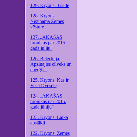
129. Kryons. Triāde
128. Kryons.
Nezināmā Zemes
vēsture
127. „AKAŠAS
hronikas par 2015.
gada jūliju"
126. Beleckaja.
Apzinājies cilvēks un
enerģijas
125. Kryons. Kas ir
Vecā Dvēsele
124. „AKAŠAS
hronikas par 2015.
gada jūniju"
123. Kryons. Laika
apstākļi
122. Kryons. Zemes