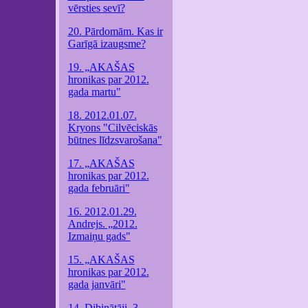
vērsties sevī?
20. Pārdomām. Kas ir
Garīgā izaugsme?
19. „AKAŠAS
hronikas par 2012.
gada martu"
18. 2012.01.07.
Kryons "Cilvēciskās
būtnes līdzsvarošana"
17. „AKAŠAS
hronikas par 2012.
gada februāri"
16. 2012.01.29.
Andrejs. „2012.
Izmaiņu gads"
15. „AKAŠAS
hronikas par 2012.
gada janvāri"
14. Dibinātāji. 3.