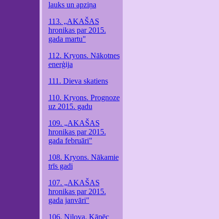
lauks un apziņa
113. „AKAŠAS
hronikas par 2015.
gada martu"
112. Kryons. Nākotnes
enerģija
111. Dieva skatiens
110. Kryons. Prognoze
uz 2015. gadu
109. „AKAŠAS
hronikas par 2015.
gada februāri"
108. Kryons. Nākamie
trīs gadi
107. „AKAŠAS
hronikas par 2015.
gada janvāri"
106. Nilova. Kāpēc