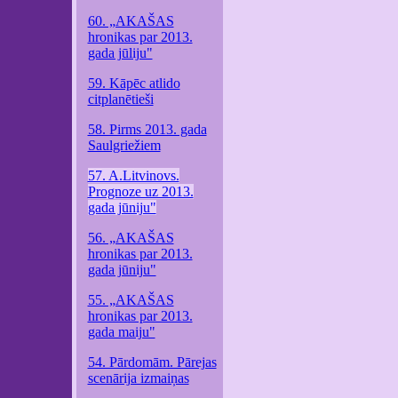
60. „AKAŠAS
hronikas par 2013.
gada jūliju"
59. Kāpēc atlido
citplanētieši
58. Pirms 2013. gada
Saulgriežiem
57. A.Litvinovs.
Prognoze uz 2013.
gada jūniju"
56. „AKAŠAS
hronikas par 2013.
gada jūniju"
55. „AKAŠAS
hronikas par 2013.
gada maiju"
54. Pārdomām. Pārejas
scenārija izmaiņas