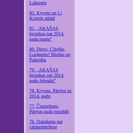
Laikmets
82. Kryons un Li
Kerrols atbild
81. „AKAŠAS
hronikas par 2014.
gada martu"
80. Dievs, Cilvēks,
Garīgums? Ilūzijas un
Patiesība
79. „AKAŠAS
hronikas par 2014.
gada februāri"
78. Kryons. Pārejot uz
2014. gadu
77. Čennelings.
Pārejas gada rezultāti
76. Dalailama par
citplanētiešiem