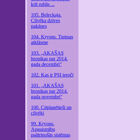
krīt rublis ...
105. Beleckaja.
Cilvēka dzīves
pakāpes
104. Kryons. Tumsas
atklāsme
103. „AKAŠAS
hronikas par 2014.
gada decembri"
102. Kas ir PSI ieroči
101. „AKAŠAS
hronikas par 2014.
gada novembri"
100. Citplanētieši un
cilvēki
99. Kryons.
Apgaismību
paātrinošās sistēmas