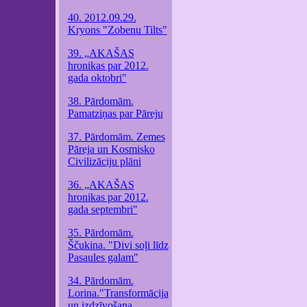
40. 2012.09.29.
Kryons "Zobenu Tilts"
39. „AKAŠAS
hronikas par 2012.
gada oktobri"
38. Pārdomām.
Pamatziņas par Pāreju
37. Pārdomām. Zemes
Pāreja un Kosmisko
Civilizāciju plāni
36. „AKAŠAS
hronikas par 2012.
gada septembri"
35. Pārdomām.
Ščukina. "Divi soļi līdz
Pasaules galam"
34. Pārdomām.
Lorina."Transformācija
un izdzīvošana