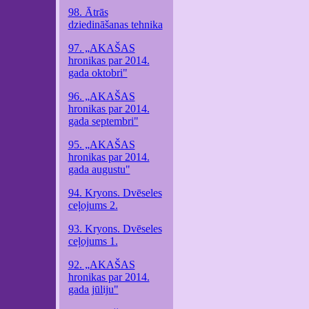
98. Ātrās
dziedināšanas tehnika
97. „AKAŠAS
hronikas par 2014.
gada oktobri"
96. „AKAŠAS
hronikas par 2014.
gada septembri"
95. „AKAŠAS
hronikas par 2014.
gada augustu"
94. Kryons. Dvēseles
ceļojums 2.
93. Kryons. Dvēseles
ceļojums 1.
92. „AKAŠAS
hronikas par 2014.
gada jūliju"