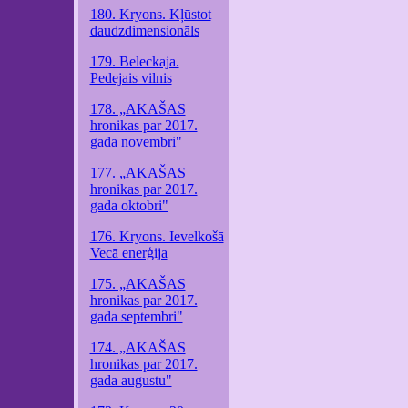
180. Kryons. Kļūstot
daudzdimensionāls
179. Beleckaja.
Pedejais vilnis
178. „AKAŠAS
hronikas par 2017.
gada novembri"
177. „AKAŠAS
hronikas par 2017.
gada oktobri"
176. Kryons. Ievelkošā
Vecā enerģija
175. „AKAŠAS
hronikas par 2017.
gada septembri"
174. „AKAŠAS
hronikas par 2017.
gada augustu"