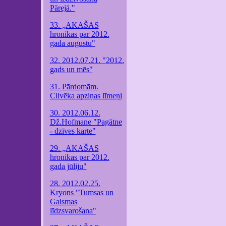
Pārejā."
33. „AKAŠAS
hronikas par 2012.
gada augustu"
32. 2012.07.21. "2012.
gads un mēs"
31. Pārdomām.
Cilvēka apziņas līmeņi
30. 2012.06.12.
Dž.Hofmane "Pagātne
- dzīves karte"
29. „AKAŠAS
hronikas par 2012.
gada jūliju"
28. 2012.02.25.
Kryons "Tumsas un
Gaismas
līdzsvarošana"