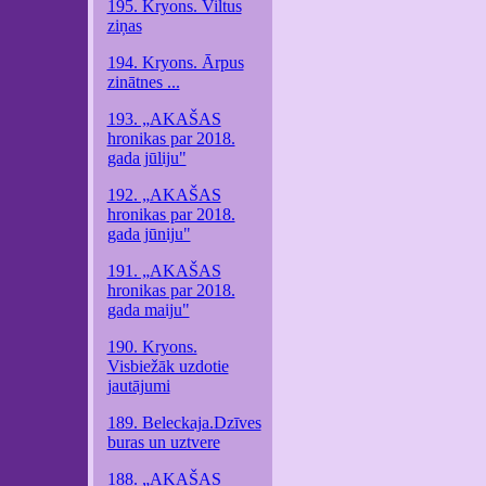
195. Kryons. Viltus
ziņas
194. Kryons. Ārpus
zinātnes ...
193. „AKAŠAS
hronikas par 2018.
gada jūliju"
192. „AKAŠAS
hronikas par 2018.
gada jūniju"
191. „AKAŠAS
hronikas par 2018.
gada maiju"
190. Kryons.
Visbiežāk uzdotie
jautājumi
189. Beleckaja.Dzīves
buras un uztvere
188. „AKAŠAS