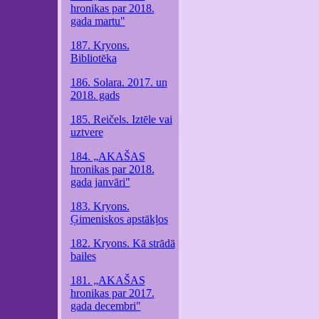
hronikas par 2018.
gada martu"
187. Kryons.
Bibliotēka
186. Solara. 2017. un
2018. gads
185. Reičels. Iztēle vai
uztvere
184. „AKAŠAS
hronikas par 2018.
gada janvāri"
183. Kryons.
Ģimeniskos apstākļos
182. Kryons. Kā strādā
bailes
181. „AKAŠAS
hronikas par 2017.
gada decembri"