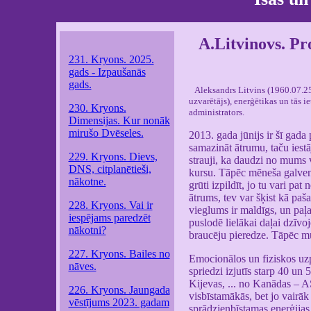
A.Litvinovs. Pr
231. Kryons. 2025.
gads - Izpaušanās
gads.
Aleksandrs Litvins (1960.07.25
uzvarētājs), enerģētikas un tās ie
230. Kryons.
administrators.
Dimensijas. Kur nonāk
mirušo Dvēseles.
2013. gada jūnijs ir šī gad
samazināt ātrumu, taču iestā
229. Kryons. Dievs,
strauji, ka daudzi no mums v
DNS, citplanētieši,
kursu. Tāpēc mēneša galvenā
nākotne.
grūti izpildīt, jo tu vari pa
ātrums, tev var šķist kā pa
228. Kryons. Vai ir
vieglums ir maldīgs, un paļa
iespējams paredzēt
puslodē lielākai daļai dzīvo
nākotni?
braucēju pieredze. Tāpēc mum
227. Kryons. Bailes no
Emocionālos un fiziskos uzp
nāves.
spriedzi izjutīs starp 40 u
Kijevas, ... no Kanādas – AS
226. Kryons. Jaungada
visbīstamākās, bet jo vairāk
vēstījums 2023. gadam
sprādzienbīstamas enerģijas k