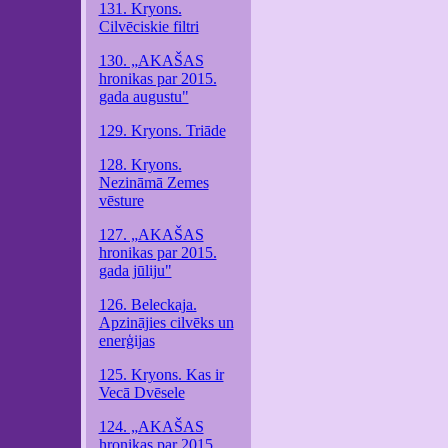
131. Kryons.
Cilvēciskie filtri
130. „AKAŠAS
hronikas par 2015.
gada augustu"
129. Kryons. Triāde
128. Kryons.
Nezināmā Zemes
vēsture
127. „AKAŠAS
hronikas par 2015.
gada jūliju"
126. Beleckaja.
Apzinājies cilvēks un
enerģijas
125. Kryons. Kas ir
Vecā Dvēsele
124. „AKAŠAS
hronikas par 2015.