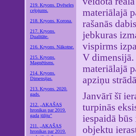
veidota reāla
219. Kryons. Dvēseles
materiālajā p
ceļojums.
218. Kryons. Korona.
rašanās dabi
217. Kryons.
jebkuras izm
Dualitāte.
vispirms izp
216. Kryons. Nākotne.
V dimensijā. 
215. Kryons.
Magnētisms.
materiālajā p
214. Kryons.
apziņu strādāt
Dimensijas.
213. Kryons. 2020.
Janvārī šī ie
gads.
turpinās eksi
212. „AKAŠAS
hronikas par 2019.
gada jūliju"
iespaidā būs 
211. „AKAŠAS
objektu ieras
hronikas par 2019.