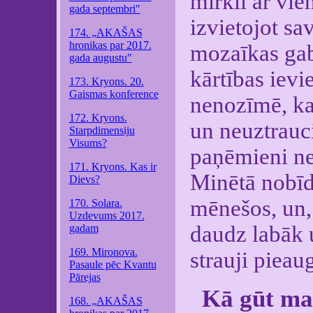
mirklī ar vie
gada septembri"
izvietojot s
174. „AKAŠAS
hronikas par 2017.
mozaīkas gab
gada augustu"
kārtības ievi
173. Kryons. 20.
Gaismas konference
nenozīmē, ka 
172. Kryons.
un neuztrauci
Starpdimensiju
Visums?
paņēmieni ne
171. Kryons. Kas ir
Minētā nobīd
Dievs?
mēnešos, un, 
170. Solara.
Uzdevums 2017.
daudz labāk u
gadam
169. Mironova.
strauji pieau
Pasaule pēc Kvantu
Pārejas
Kā gūt ma
168. „AKAŠAS