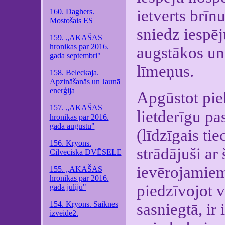
ietverts brīn
160. Daghers.
Mostošais ES
sniedz iespē
159. „AKAŠAS
hronikas par 2016.
augstākos un
gada septembri"
līmeņus.
158. Beleckaja.
Apzināšanās un Jaunā
enerģija
Apgūstot pie
157. „AKAŠAS
lietderīgu pa
hronikas par 2016.
gada augustu"
(līdzīgais tie
156. Kryons.
strādājuši ar
Cilvēciskā DVĒSELE
ievērojamie
155. „AKAŠAS
hronikas par 2016.
piedzīvojot v
gada jūliju"
154. Kryons. Saiknes
sasniegtā, ir
izveide2.