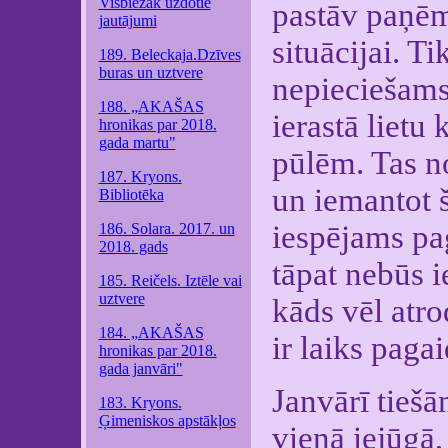
Visbiežāk uzdotie
pastāv paņēm
jautājumi
situācijai. Ti
189. Beleckaja.Dzīves
buras un uztvere
nepieciešams)
188. „AKAŠAS
ierastā lietu
hronikas par 2018.
gada martu"
pūlēm. Tas no
187. Kryons.
un iemantot 
Bibliotēka
iespējams pag
186. Solara. 2017. un
2018. gads
tāpat nebūs i
185. Reičels. Iztēle vai
uztvere
kāds vēl atro
184. „AKAŠAS
ir laiks paga
hronikas par 2018.
gada janvāri"
Janvārī tiešā
183. Kryons.
Ģimeniskos apstākļos
vienā iejūgā,