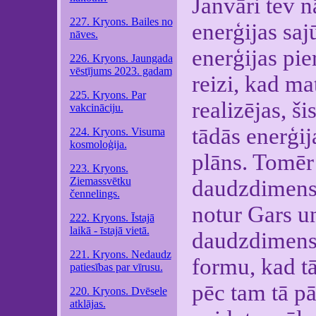
Janvāri tev n
227. Kryons. Bailes no
enerģijas saj
nāves.
enerģijas pie
226. Kryons. Jaungada
vēstījums 2023. gadam
reizi, kad ma
225. Kryons. Par
realizējas, š
vakcināciju.
tādās enerģi
224. Kryons. Visuma
kosmoloģija.
plāns. Tomēr 
223. Kryons.
Ziemassvētku
daudzdimensi
čennelings.
notur Gars u
222. Kryons. Īstajā
laikā - īstajā vietā.
daudzdimens
221. Kryons. Nedaudz
formu, kad tā
patiesības par vīrusu.
pēc tam tā pā
220. Kryons. Dvēsele
atklājas.