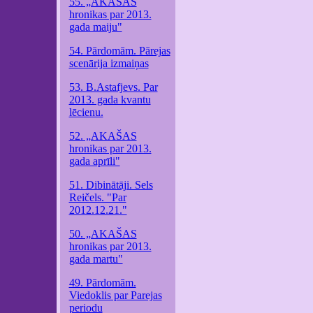
55. „AKAŠAS
hronikas par 2013.
gada maiju"
54. Pārdomām. Pārejas
scenārija izmaiņas
53. B.Astafjevs. Par
2013. gada kvantu
lēcienu.
52. „AKAŠAS
hronikas par 2013.
gada aprīli"
51. Dibinātāji. Sels
Reičels. "Par
2012.12.21."
50. „AKAŠAS
hronikas par 2013.
gada martu"
49. Pārdomām.
Viedoklis par Parejas
periodu