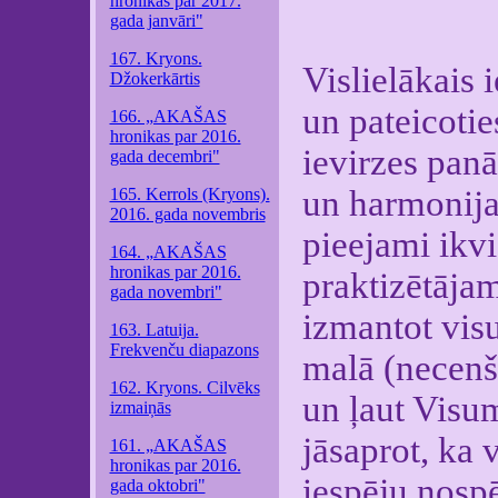
hronikas par 2017.
gada janvāri"
167. Kryons.
Vislielākais
Džokerkārtis
un pateicotie
166. „AKAŠAS
hronikas par 2016.
ievirzes pan
gada decembri"
un harmonija,
165. Kerrols (Kryons).
2016. gada novembris
pieejami ikv
164. „AKAŠAS
hronikas par 2016.
praktizētājam
gada novembri"
izmantot visu 
163. Latuija.
Frekvenču diapazons
malā (necenšo
162. Kryons. Cilvēks
un ļaut Visu
izmaiņās
jāsaprot, ka 
161. „AKAŠAS
hronikas par 2016.
iespēju nosp
gada oktobri"