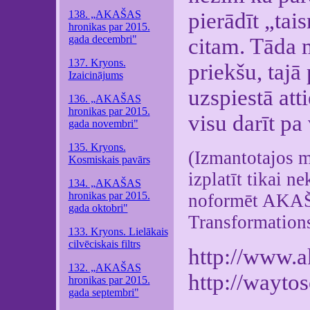
138. „AKAŠAS
pierādīt „ta
hronikas par 2015.
gada decembri"
citam. Tāda m
137. Kryons.
priekšu, tajā 
Izaicinājums
uzspiestā at
136. „AKAŠAS
hronikas par 2015.
visu darīt pa
gada novembri"
135. Kryons.
(Izmantotajos m
Kosmiskais pavārs
izplatīt tikai n
134. „AKAŠAS
hronikas par 2015.
noformēt AKAŠ
gada oktobri"
Transformations”
133. Kryons. Lielākais
cilvēciskais filtrs
http://www.a
132. „AKAŠAS
http://wayto
hronikas par 2015.
gada septembri"