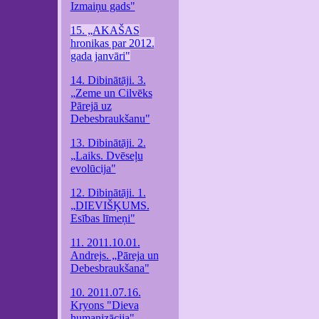
Izmaiņu gads"
15. „AKAŠAS
hronikas par 2012.
gada janvāri"
14. Dibinātāji. 3.
„Zeme un Cilvēks
Pārejā uz
Debesbraukšanu"
13. Dibinātāji. 2.
„Laiks. Dvēseļu
evolūcija"
12. Dibinātāji. 1.
„DIEVIŠĶUMS.
Esības līmeņi"
11. 2011.10.01.
Andrejs. „Pāreja un
Debesbraukšana"
10. 2011.07.16.
Kryons "Dieva
humanizācija"