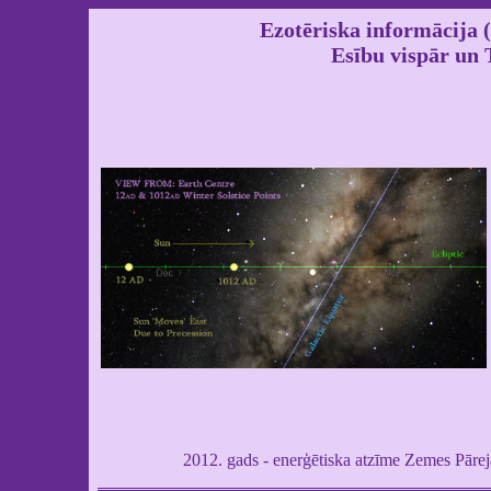
Ezotēriska informācija
Esību vispār un 
2012. gads - enerģētiska atzīme Zemes Pārej