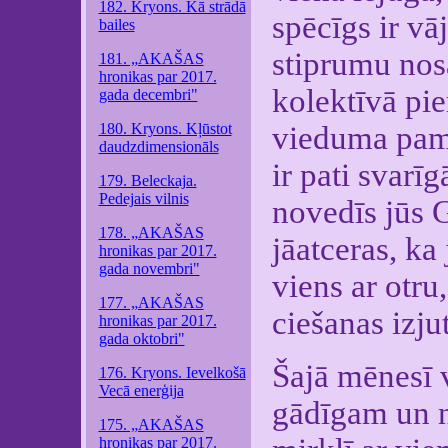
182. Kryons. Kā strādā
spēcīgs ir vā
bailes
stiprumu nos
181. „AKAŠAS
hronikas par 2017.
kolektīvā pie
gada decembri"
180. Kryons. Kļūstot
vieduma pama
daudzdimensionāls
ir pati svarī
179. Beleckaja.
Pedejais vilnis
novedīs jūs 
178. „AKAŠAS
jāatceras, ka j
hronikas par 2017.
gada novembri"
viens ar otru
177. „AKAŠAS
ciešanas izjut
hronikas par 2017.
gada oktobri"
Šajā mēnesī 
176. Kryons. Ievelkošā
Vecā enerģija
gādīgam un n
175. „AKAŠAS
hronikas par 2017.