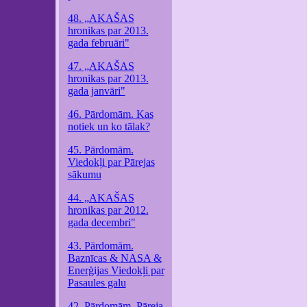
48. „AKAŠAS
hronikas par 2013.
gada februāri"
47. „AKAŠAS
hronikas par 2013.
gada janvāri"
46. Pārdomām. Kas
notiek un ko tālak?
45. Pārdomām.
Viedokļi par Pārejas
sākumu
44. „AKAŠAS
hronikas par 2012.
gada decembri"
43. Pārdomām.
Baznīcas & NASA &
Enerģijas Viedokļi par
Pasaules galu
42. Pārdomām. Pāreja