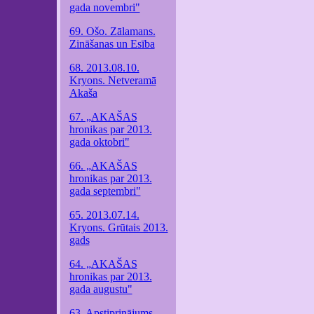
gada novembri"
69. Ošo. Zālamans.
Zināšanas un Esība
68. 2013.08.10.
Kryons. Netveramā
Akaša
67. „AKAŠAS
hronikas par 2013.
gada oktobri"
66. „AKAŠAS
hronikas par 2013.
gada septembri"
65. 2013.07.14.
Kryons. Grūtais 2013.
gads
64. „AKAŠAS
hronikas par 2013.
gada augustu"
63. Apstiprinājums