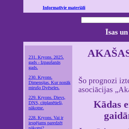
Informatīvie materiāli
Īsas un
AKAŠAS 
231. Kryons. 2025.
gads - Izpaušanās
gads.
230. Kryons.
Šo prognozi izt
Dimensijas. Kur nonāk
mirušo Dvēseles.
asociācijas „Ak
229. Kryons. Dievs,
Kādas e
DNS, citplanētieši,
nākotne.
gaidā
228. Kryons. Vai ir
iespējams paredzēt
nākotni?