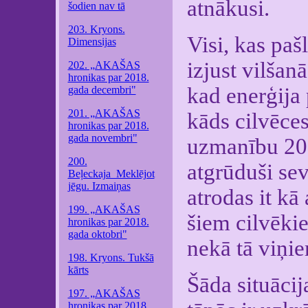
atnākusi.
šodien nav tā
203. Kryons.
Visi, kas paš
Dimensijas
izjust vilšan
202. „AKAŠAS
hronikas par 2018.
kad enerģija
gada decembri"
201. „AKAŠAS
kāds cilvēce
hronikas par 2018.
gada novembri"
uzmanību 201
200.
atgrūduši sev
Beļeckaja_Meklējot
jēgu. Izmaiņas
atrodas it kā
199. „AKAŠAS
šiem cilvēkie
hronikas par 2018.
gada oktobri"
nekā tā viņi
198. Kryons. Tukšā
kārts
Šāda situācij
197. „AKAŠAS
hronikas par 2018.