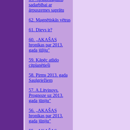
sadarbībai ar
ārpuszemes saprātu
62. Magnētiskās vētras
61. Dievs ir?
60. „AKAŠAS
hronikas par 2013.
gada jūliju"
59. Kāpēc atlido
citplanētieši
58. Pirms 2013. gada
Saulgriežiem
57. A.Litvinovs.
Prognoze uz 2013.
gada jūniju"
56. „AKAŠAS
hronikas par 2013.
gada jūniju"