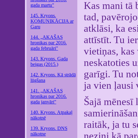
Kas mani tā 
gada martu"
tad, pavērojo
145. Kryons.
KOMUNIKĀCIJA ar
atklāsi, ka e
Garu
attīstīt. Tu i
144. „AKAŠAS
hronikas par 2016.
gada februāri"
vietiņas, kas
143. Kryons. Gada
neskatoties u
beigas (2015.)
garīgi. Tu not
142. Kryons. Kā strādā
lūgšana
ja vien ļausi
141. „AKAŠAS
hronikas par 2016.
Šajā mēnesī l
gada janvāri"
samierināšanā
140. Kryons. Atpakaļ
nākotnē
raitāk, ja tu 
139. Kryons. DNS
nezini kā pare
nākotne