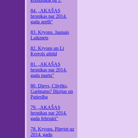
komunikācija 1.
84. „AKAŠAS
hronikas par 2014.
gada aprīli"
83. Kryons. Jaunais
Laikmets
82. Kryons un Li
Kerrols atbild
81. „AKAŠAS
hronikas par 2014.
gada martu"
80. Dievs, Cilvēks,
Garīgums? Ilūzijas un
Patiesība
79. „AKAŠAS
hronikas par 2014.
gada februāri"
78. Kryons. Pārejot uz
2014. gadu