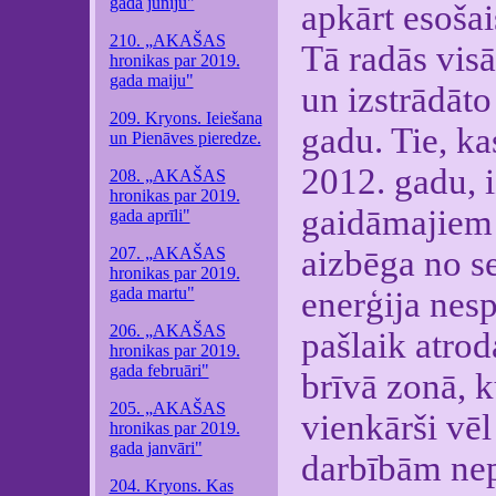
gada jūniju"
apkārt esošai
210. „AKAŠAS
Tā radās vis
hronikas par 2019.
gada maiju"
un izstrādāto
209. Kryons. Ieiešana
gadu. Tie, kas
un Pienāves pieredze.
2012. gadu, i
208. „AKAŠAS
hronikas par 2019.
gaidāmajiem 
gada aprīli"
207. „AKAŠAS
aizbēga no se
hronikas par 2019.
gada martu"
enerģija nesp
206. „AKAŠAS
pašlaik atrod
hronikas par 2019.
gada februāri"
brīvā zonā, 
205. „AKAŠAS
vienkārši vēl
hronikas par 2019.
gada janvāri"
darbībām nep
204. Kryons. Kas