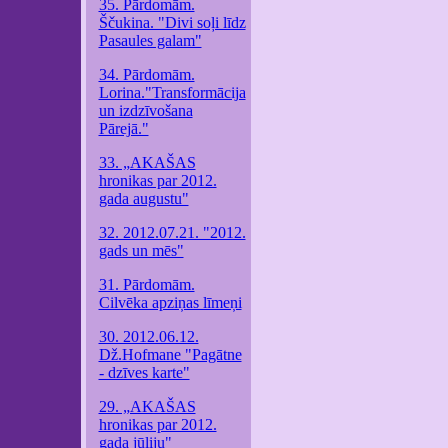
35. Pārdomām.
Ščukina. "Divi soļi līdz
Pasaules galam"
34. Pārdomām.
Lorina."Transformācija
un izdzīvošana
Pārejā."
33. „AKAŠAS
hronikas par 2012.
gada augustu"
32. 2012.07.21. "2012.
gads un mēs"
31. Pārdomām.
Cilvēka apziņas līmeņi
30. 2012.06.12.
Dž.Hofmane "Pagātne
- dzīves karte"
29. „AKAŠAS
hronikas par 2012.
gada jūliju"