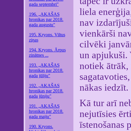
tāpēc ir uzkr
gada septembri"
liela enerģij
196. „AKAŠAS
hronikas par 2018.
nav izdarījuš
gada augustu"
vienkārši nav
195. Kryons. Viltus
ziņas
cilvēki janvā
194. Kryons. Ārpus
un apjukuši. 
zinātnes ...
notiek ātrāk,
193. „AKAŠAS
hronikas par 2018.
sagatavoties,
gada jūliju"
nākas iedzīt.
192. „AKAŠAS
hronikas par 2018.
gada jūniju"
Kā tur arī n
191. „AKAŠAS
nejutīsies ērt
hronikas par 2018.
gada maiju"
īstenošanas 
190. Kryons.