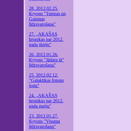
28. 2012.02.25.
Kryons "Tumsas un
Gaismas
līdzsvarošana"
27. „AKAŠAS
hronikas par 2012.
gada jūniju"
26. 2012.01.26.
Kryons "Jādara tā”
līdzsvarošana”
25. 2012.02.12.
"Galaktikas fotonu
josta"
24. „AKAŠAS
hronikas par 2012.
gada maiju"
23. 2012.01.27.
Kryons "Visuma
līdzsvarošana"