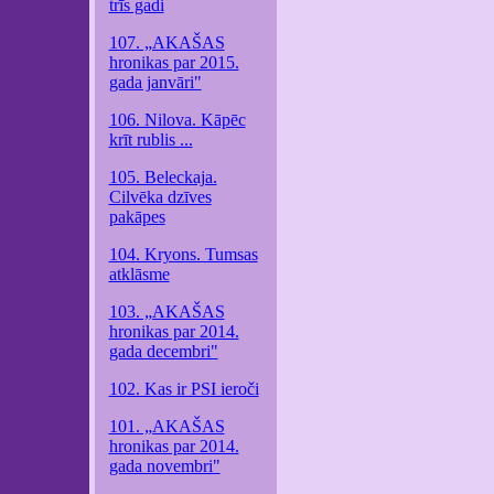
trīs gadi
107. „AKAŠAS
hronikas par 2015.
gada janvāri"
106. Nilova. Kāpēc
krīt rublis ...
105. Beleckaja.
Cilvēka dzīves
pakāpes
104. Kryons. Tumsas
atklāsme
103. „AKAŠAS
hronikas par 2014.
gada decembri"
102. Kas ir PSI ieroči
101. „AKAŠAS
hronikas par 2014.
gada novembri"