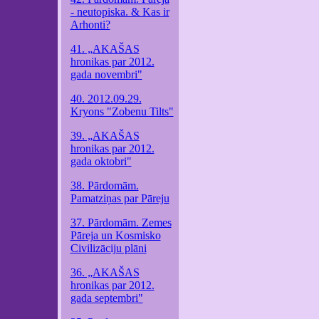
- neutopiska. & Kas ir
Arhonti?
41. „AKAŠAS
hronikas par 2012.
gada novembri"
40. 2012.09.29.
Kryons "Zobenu Tilts"
39. „AKAŠAS
hronikas par 2012.
gada oktobri"
38. Pārdomām.
Pamatziņas par Pāreju
37. Pārdomām. Zemes
Pāreja un Kosmisko
Civilizāciju plāni
36. „AKAŠAS
hronikas par 2012.
gada septembri"