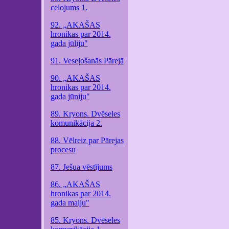
ceļojums 1.
92. „AKAŠAS
hronikas par 2014.
gada jūliju"
91. Veseļošanās Pārejā
90. „AKAŠAS
hronikas par 2014.
gada jūniju"
89. Kryons. Dvēseles
komunikācija 2.
88. Vēlreiz par Pārejas
procesu
87. Ješua vēstījums
86. „AKAŠAS
hronikas par 2014.
gada maiju"
85. Kryons. Dvēseles