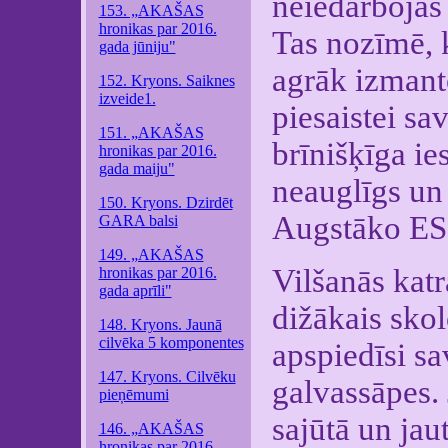
neiedarbojas 
153. „AKAŠAS
hronikas par 2016.
Tas nozīmē, k
gada jūniju"
agrāk izmant
152. Kryons. Saiknes
izveide1.
piesaistei sa
151. „AKAŠAS
brīnišķīga ie
hronikas par 2016.
gada maiju"
neauglīgs un 
150. Kryons. Dzirdēt
Augstāko ES
GARA balsi
149. „AKAŠAS
Vilšanās katr
hronikas par 2016.
gada aprīli"
dižākais skol
148. Kryons. Jaunā
cilvēka 5 komponentes
apspiedīsi sa
147. Kryons. Cilvēku
galvassāpes. 
pieņēmumi
sajūtā un jau
146. „AKAŠAS
hronikas par 2016.