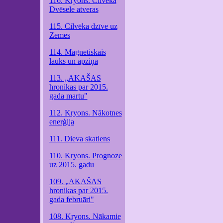
116. Kryons. Cilvēka
Dvēsele atveras
115. Cilvēka dzīve uz
Zemes
114. Magnētiskais
lauks un apziņa
113. „AKAŠAS
hronikas par 2015.
gada martu"
112. Kryons. Nākotnes
enerģija
111. Dieva skatiens
110. Kryons. Prognoze
uz 2015. gadu
109. „AKAŠAS
hronikas par 2015.
gada februāri"
108. Kryons. Nākamie