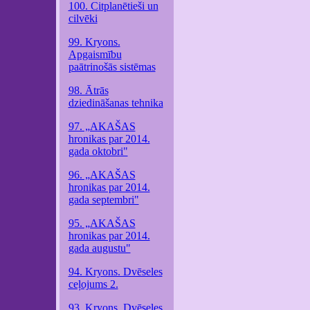
100. Citplanētieši un
cilvēki
99. Kryons.
Apgaismību
paātrinošās sistēmas
98. Ātrās
dziedināšanas tehnika
97. „AKAŠAS
hronikas par 2014.
gada oktobri"
96. „AKAŠAS
hronikas par 2014.
gada septembri"
95. „AKAŠAS
hronikas par 2014.
gada augustu"
94. Kryons. Dvēseles
ceļojums 2.
93. Kryons. Dvēseles