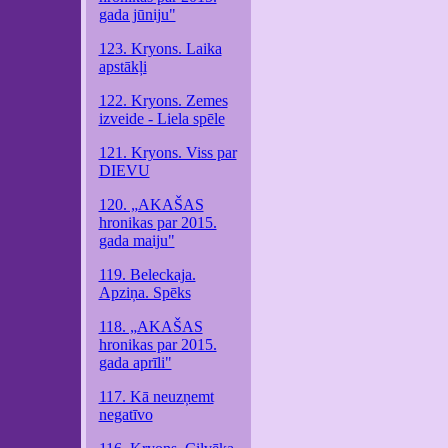
gada jūniju"
123. Kryons. Laika
apstākļi
122. Kryons. Zemes
izveide - Liela spēle
121. Kryons. Viss par
DIEVU
120. „AKAŠAS
hronikas par 2015.
gada maiju"
119. Beleckaja.
Apziņa. Spēks
118. „AKAŠAS
hronikas par 2015.
gada aprīli"
117. Kā neuzņemt
negatīvo