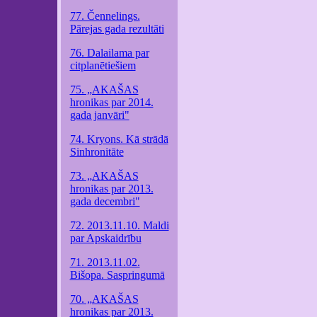
77. Čennelings.
Pārejas gada rezultāti
76. Dalailama par
citplanētiešiem
75. „AKAŠAS
hronikas par 2014.
gada janvāri"
74. Kryons. Kā strādā
Sinhronitāte
73. „AKAŠAS
hronikas par 2013.
gada decembri"
72. 2013.11.10. Maldi
par Apskaidrību
71. 2013.11.02.
Bišopa. Saspringumā
70. „AKAŠAS
hronikas par 2013.