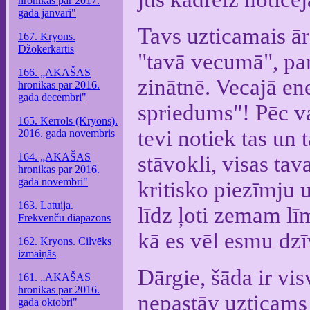
hronikas par 2017.
gada janvāri"
Tavs uzticamais ārs
167. Kryons.
Džokerkārtis
"tavā vecumā", pa
166. „AKAŠAS
zinātnē. Vecajā ene
hronikas par 2016.
gada decembri"
spriedums"! Pēc va
165. Kerrols (Kryons).
tevi notiek tas un
2016. gada novembris
164. „AKAŠAS
stāvokli, visas tav
hronikas par 2016.
gada novembri"
kritisko piezīmju 
163. Latuija.
līdz ļoti zemam lī
Frekvenču diapazons
kā es vēl esmu dz
162. Kryons. Cilvēks
izmaiņās
Dārgie, šāda ir vis
161. „AKAŠAS
hronikas par 2016.
nepastāv uzticams 
gada oktobri"