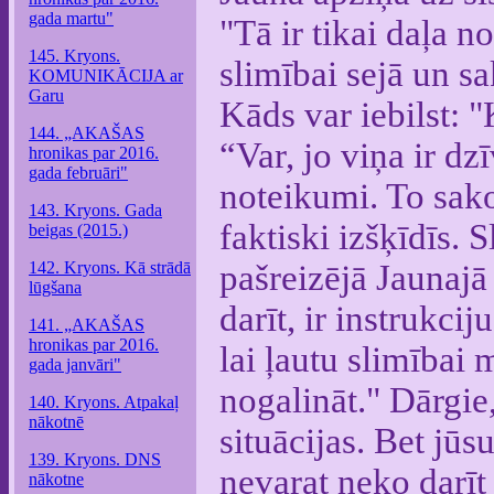
gada martu"
"Tā ir tikai daļa n
145. Kryons.
slimībai sejā un sa
KOMUNIKĀCIJA ar
Garu
Kāds var iebilst: "
144. „AKAŠAS
“Var, jo viņa ir dz
hronikas par 2016.
gada februāri"
noteikumi. To sakot
143. Kryons. Gada
faktiski izšķīdīs. 
beigas (2015.)
142. Kryons. Kā strādā
pašreizējā Jaunajā 
lūgšana
darīt, ir instrukci
141. „AKAŠAS
hronikas par 2016.
lai ļautu slimībai 
gada janvāri"
nogalināt." Dārgie
140. Kryons. Atpakaļ
nākotnē
situācijas. Bet jūsu
139. Kryons. DNS
nevarat neko darīt 
nākotne