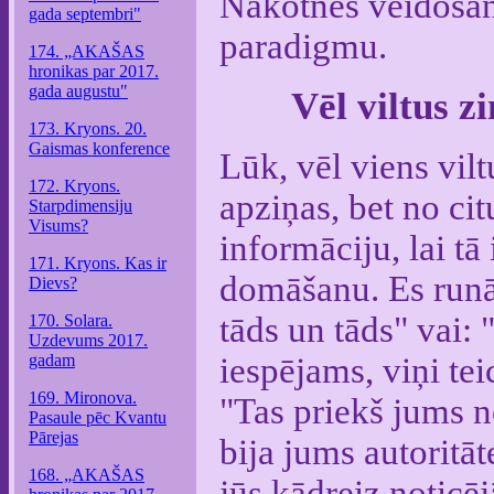
Nākotnes veidošana
gada septembri"
paradigmu.
174. „AKAŠAS
hronikas par 2017.
gada augustu"
Vēl viltus z
173. Kryons. 20.
Gaismas konference
Lūk, vēl viens vil
172. Kryons.
apziņas, bet no ci
Starpdimensiju
Visums?
informāciju, lai tā
171. Kryons. Kas ir
domāšanu. Es runāj
Dievs?
tāds un tāds" vai: 
170. Solara.
Uzdevums 2017.
gadam
iespējams, viņi tei
169. Mironova.
"Tas priekš jums n
Pasaule pēc Kvantu
Pārejas
bija jums autoritāt
168. „AKAŠAS
jūs kādreiz noticēj