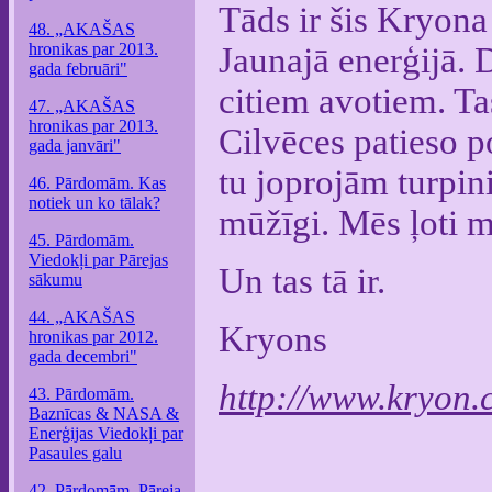
Tāds ir šis Kryona
48. „AKAŠAS
hronikas par 2013.
Jaunajā enerģijā. D
gada februāri"
citiem avotiem. Ta
47. „AKAŠAS
hronikas par 2013.
Cilvēces patieso p
gada janvāri"
tu joprojām turpin
46. Pārdomām. Kas
notiek un ko tālak?
mūžīgi. Mēs ļoti m
45. Pārdomām.
Viedokļi par Pārejas
Un tas tā ir.
sākumu
44. „AKAŠAS
Kryons
hronikas par 2012.
gada decembri"
http://www.kryon
43. Pārdomām.
Baznīcas & NASA &
Enerģijas Viedokļi par
Pasaules galu
42. Pārdomām. Pāreja