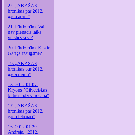
22. „AKAŠAS
hronikas par 2012.
gada aprīli"
21. Pārdomām. Vai
nav pienācis laiks
vērsties sevī?
20. Pārdomām. Kas ir
Garīgā izaugsme?
19. „AKAŠAS
hronikas par 2012.
gada martu"
18. 2012.01.07.
Kryons "Cilvēciskās
būtnes līdzsvarošana"
17. „AKAŠAS
hronikas par 2012.
gada februāri"
16. 2012.01.29.
Andrejs. „2012.