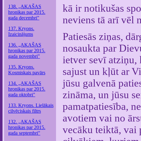
kā ir notikušas spo
138. „AKAŠAS
hronikas par 2015.
neviens tā arī vēl 
gada decembri"
137. Kryons.
Patiesās ziņas, dā
Izaicinājums
136. „AKAŠAS
nosaukta par Dievu
hronikas par 2015.
gada novembri"
ietver sevī atziņu, 
135. Kryons.
sajust un kļūt ar V
Kosmiskais pavārs
jūsu galvenā paties
134. „AKAŠAS
hronikas par 2015.
zināma, un jūsu sen
gada oktobri"
pamatpatiesība, ne
133. Kryons. Lielākais
cilvēciskais filtrs
avotiem vai no ārs
132. „AKAŠAS
vecāku teiktā, vai
hronikas par 2015.
gada septembri"