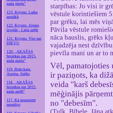
gada jūniju"
starpības: Jo visi ir g
123. Kryons. Laika
vēstule korintiešiem 5
apstākļi
par grēku, lai mēs viņ
122. Kryons. Zemes
Pāvila vēstule romieši
izveide - Liela spēle
nāca bauslis, grēks kļ
121. Kryons. Viss par
DIEVU
vajadzēja nest dzīvību
pievīla mani un ar to 
120. „AKAŠAS
hronikas par 2015.
gada maiju"
Vēl, pamatojoties 
119. Beleckaja.
ir paziņots, ka di
Apziņa. Spēks
veida "karš debesīs
118. „AKAŠAS
hronikas par 2015.
mēģinājis pārņemt 
gada aprīli"
117. Kā neuzņemt
no "debesīm".
negatīvo
(Tulk. Bībele. Jāņa at