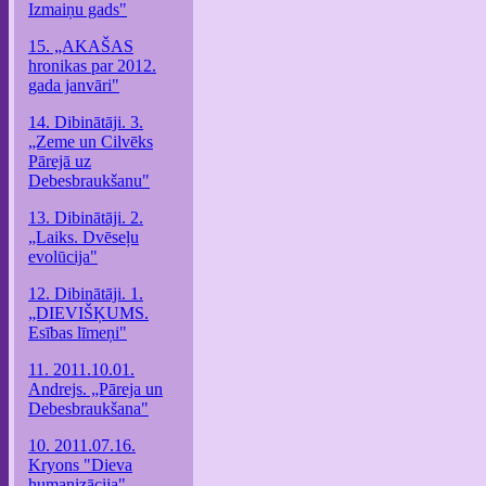
Izmaiņu gads"
15. „AKAŠAS
hronikas par 2012.
gada janvāri"
14. Dibinātāji. 3.
„Zeme un Cilvēks
Pārejā uz
Debesbraukšanu"
13. Dibinātāji. 2.
„Laiks. Dvēseļu
evolūcija"
12. Dibinātāji. 1.
„DIEVIŠĶUMS.
Esības līmeņi"
11. 2011.10.01.
Andrejs. „Pāreja un
Debesbraukšana"
10. 2011.07.16.
Kryons "Dieva
humanizācija"