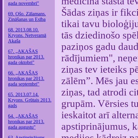
medicīna stāsta te
gada novembri"
Šādas ziņas ir fikc
69. Ošo. Zālamans.
Zināšanas un Esība
tikai tavu bioloģij
68. 2013.08.10.
tās dziedinošo spēk
Kryons. Netveramā
Akaša
paziņos gadu daud
67. „AKAŠAS
rādījumiem", neņe
hronikas par 2013.
gada oktobri"
ziņas tev ieteiks 
66. „AKAŠAS
zālēm”. Mēs jau es
hronikas par 2013.
gada septembri"
ziņas, tad atrodi c
65. 2013.07.14.
Kryons. Grūtais 2013.
grupām. Vērsies tu
gads
ieskaitot arī alter
64. „AKAŠAS
hronikas par 2013.
apstiprinājumus, ka
gada augustu"
medijos kādreiz pa
63. Apstiprinājums