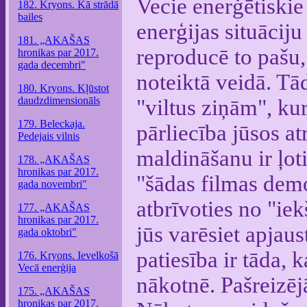
Vecie enerģētiskie
182. Kryons. Kā strādā
bailes
enerģijas situāciju
181. „AKAŠAS
reproducē to pašu,
hronikas par 2017.
gada decembri"
noteiktā veidā. Tād
180. Kryons. Kļūstot
daudzdimensionāls
"viltus ziņām", kur
179. Beleckaja.
pārliecība jūsos at
Pedejais vilnis
maldināšanu ir ļoti
178. „AKAŠAS
hronikas par 2017.
"šādas filmas demo
gada novembri"
atbrīvoties no "ie
177. „AKAŠAS
hronikas par 2017.
jūs varēsiet apjaus
gada oktobri"
patiesība ir tāda,
176. Kryons. Ievelkošā
Vecā enerģija
nākotnē. Pašreizējā
175. „AKAŠAS
hronikas par 2017.