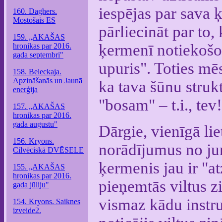
iespējas par sava 
160. Daghers.
Mostošais ES
pārliecināt par to,
159. „AKAŠAS
ķermenī notiekošos
hronikas par 2016.
gada septembri"
upuris". Toties mēs
158. Beleckaja.
Apzināšanās un Jaunā
ka tava šūnu strukt
enerģija
"bosam" – t.i., tev!
157. „AKAŠAS
hronikas par 2016.
gada augustu"
Dārgie, vienīgā lie
156. Kryons.
norādījumus no jums
Cilvēciskā DVĒSELE
ķermenis jau ir "a
155. „AKAŠAS
hronikas par 2016.
pieņemtās viltus z
gada jūliju"
vismaz kādu instruk
154. Kryons. Saiknes
izveide2.