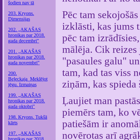
šodien nav tā
Pēc tam sekojošās 
203. Kryons.
Dimensijas
izklāsti, kas jums
202. „AKAŠAS
pēc tam izrādīsies
hronikas par 2018.
gada decembri"
mālēja. Cik reizes 
201. „AKAŠAS
hronikas par 2018.
"pasaules galu" u
gada novembri"
tam, kad tas viss n
200.
Beļeckaja_Meklējot
ziņām, kas spieda š
jēgu. Izmaiņas
199. „AKAŠAS
Ļaujiet man pastāst
hronikas par 2018.
gada oktobri"
piemērs tam, ko vē
198. Kryons. Tukšā
patiešām ir anomāli
kārts
novērotas arī agrāk
197. „AKAŠAS
hronikas par 2018.