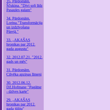
35. Pārdomām.
Ščukina. "Divi soļi līdz
Pasaules galam"
34. Pārdomām.
Lorina."Transformācija
un izdzīvošana
Pārejā."
33. „AKAŠAS
hronikas par 2012.
gada augustu"
32. 2012.07.21. "2012.
gads un mēs"
31. Pārdomām.
Cilvēka apziņas līmeņi
30. 2012.06.12.
Dž.Hofmane "Pagātne
- dzīves karte"
29. „AKAŠAS
hronikas par 2012.
gada jūliju"