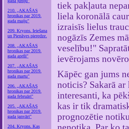
gada jūniju"
tiek pakļauta nepar
210. „AKAŠAS
liela koronālā cau
hronikas par 2019.
gada maiju"
izraisīs lielus tr
209. Kryons. Ieiešana
nogāzīs Zemes māks
un Pienāves pieredze.
veselību!" Sapratāt
208. „AKAŠAS
hronikas par 2019.
gada aprīli"
ievērojams novērots
207. „AKAŠAS
hronikas par 2019.
Kāpēc gan jums nep
gada martu"
noticis? Sakarā ar 
206. „AKAŠAS
hronikas par 2019.
interesanti, ka pēk
gada februāri"
kas ir tik dramatis
205. „AKAŠAS
hronikas par 2019.
prognozētie notiku
gada janvāri"
nenotika. Par ko ta
204. Kryons. Kas