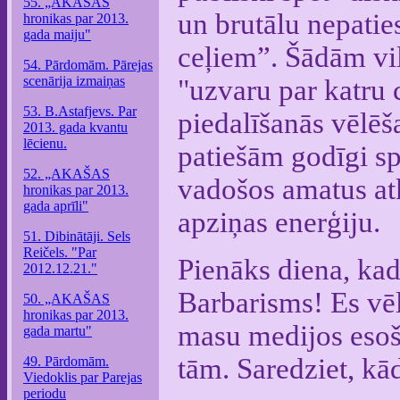
55. „AKAŠAS
un brutālu nepatie
hronikas par 2013.
gada maiju"
ceļiem”. Šādām vi
54. Pārdomām. Pārejas
scenārija izmaiņas
"uzvaru par katru 
53. B.Astafjevs. Par
piedalīšanās vēlēš
2013. gada kvantu
lēcienu.
patiešām godīgi sp
52. „AKAŠAS
vadošos amatus atk
hronikas par 2013.
gada aprīli"
apziņas enerģiju.
51. Dibinātāji. Sels
Reičels. "Par
Pienāks diena, kad
2012.12.21."
Barbarisms! Es vēlē
50. „AKAŠAS
hronikas par 2013.
masu medijos esoš
gada martu"
tām. Saredziet, kād
49. Pārdomām.
Viedoklis par Parejas
periodu