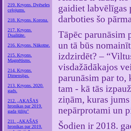
219. Kryons. Dvēseles
gaidiet labvēlīgas 
ceļojums.
darboties šo pārma
218. Kryons. Korona.
217. Kryons.
Tāpēc parunāsim p
Dualitāte.
un tā būs nomainīta
216. Kryons. Nākotne.
izdzirdēt? – “Viltu
215. Kryons.
Magnētisms.
visdažādākajos ve
214. Kryons.
parunāsim par to, 
Dimensijas.
213. Kryons. 2020.
tam - kā tās izpau
gads.
ziņām, kuras jums t
212. „AKAŠAS
hronikas par 2019.
nepārprotami un pi
gada jūliju"
211. „AKAŠAS
Šodien ir 2018. ga
hronikas par 2019.