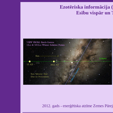
Ezotēriska informācija
Esību vispār un 
2012. gads - enerģētiska atzīme Zemes Pārej