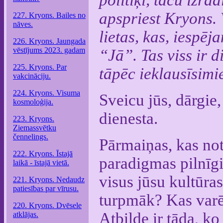
apspriest Kryons. 
227. Kryons. Bailes no
nāves.
lietas, kas, iespē
226. Kryons. Jaungada
vēstījums 2023. gadam
“Jā”. Tas viss ir d
225. Kryons. Par
tāpēc ieklausīsimie
vakcināciju.
224. Kryons. Visuma
Sveicu jūs, dārgi
kosmoloģija.
dienesta.
223. Kryons.
Ziemassvētku
čennelings.
Pārmaiņas, kas not
222. Kryons. Īstajā
paradigmas pilnīgi
laikā - īstajā vietā.
visus jūsu kultūra
221. Kryons. Nedaudz
patiesības par vīrusu.
turpmāk? Kas varēt
220. Kryons. Dvēsele
Atbilde ir tāda, k
atklājas.