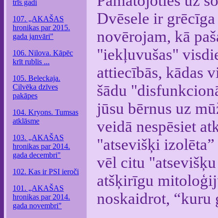
Pamatojoties uz šo
trīs gadi
Dvēsele ir grēcīga
107. „AKAŠAS
hronikas par 2015.
novērojam, kā paša
gada janvāri"
"iekļuvušas" visd
106. Nilova. Kāpēc
krīt rublis ...
attiecībās, kādas v
105. Beleckaja.
šādu "disfunkcionā
Cilvēka dzīves
pakāpes
jūsu bērnus uz mū
104. Kryons. Tumsas
atklāsme
veidā nespēsiet atk
103. „AKAŠAS
"atsevišķi izolēta” 
hronikas par 2014.
gada decembri"
vēl citu "atsevišķu
102. Kas ir PSI ieroči
atšķirīgu mitoloģij
101. „AKAŠAS
noskaidrot, “kuru 
hronikas par 2014.
gada novembri"