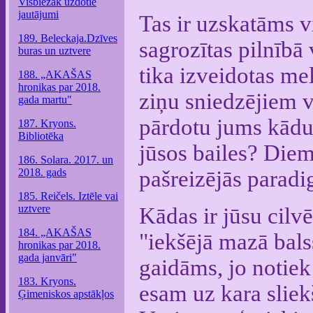
Visbiežāk uzdotie
jautājumi
Tas ir uzskatāms v
189. Beleckaja.Dzīves
sagrozītas pilnībā 
buras un uztvere
tika izveidotas me
188. „AKAŠAS
hronikas par 2018.
ziņu sniedzējiem vē
gada martu"
pārdotu jums kādus
187. Kryons.
Bibliotēka
jūsos bailes? Diem
186. Solara. 2017. un
2018. gads
pašreizējās paradi
185. Reičels. Iztēle vai
uztvere
Kādas ir jūsu cilv
184. „AKAŠAS
"iekšējā mazā bals
hronikas par 2018.
gada janvāri"
gaidāms, jo notiek 
183. Kryons.
esam uz kara sliekš
Ģimeniskos apstākļos