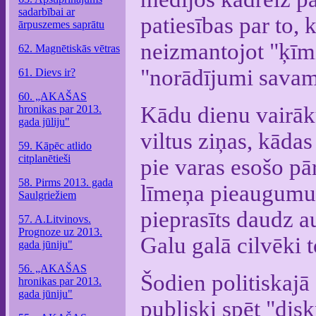
sadarbībai ar
patiesības par to, 
ārpuszemes saprātu
neizmantojot "ķīmij
62. Magnētiskās vētras
"norādījumi savam
61. Dievs ir?
60. „AKAŠAS
Kādu dienu vairāku
hronikas par 2013.
gada jūliju"
viltus ziņas, kāda
59. Kāpēc atlido
citplanētieši
pie varas esošo pār
58. Pirms 2013. gada
līmeņa pieaugumu. 
Saulgriežiem
pieprasīts daudz a
57. A.Litvinovs.
Prognoze uz 2013.
Galu galā cilvēki t
gada jūniju"
56. „AKAŠAS
Šodien politiskajā
hronikas par 2013.
gada jūniju"
publiski spēt "dis