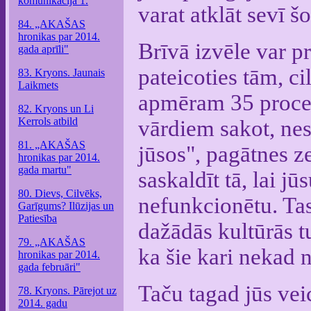
komunikācija 1.
varat atklāt sevī 
84. „AKAŠAS
hronikas par 2014.
Brīvā izvēle var pr
gada aprīli"
pateicoties tām, c
83. Kryons. Jaunais
Laikmets
apmēram 35 procen
82. Kryons un Li
Kerrols atbild
vārdiem sakot, nesk
81. „AKAŠAS
jūsos", pagātnes ze
hronikas par 2014.
gada martu"
saskaldīt tā, lai j
80. Dievs, Cilvēks,
nefunkcionētu. Tas
Garīgums? Ilūzijas un
Patiesība
dažādās kultūrās t
79. „AKAŠAS
ka šie kari nekad n
hronikas par 2014.
gada februāri"
Taču tagad jūs vei
78. Kryons. Pārejot uz
2014. gadu