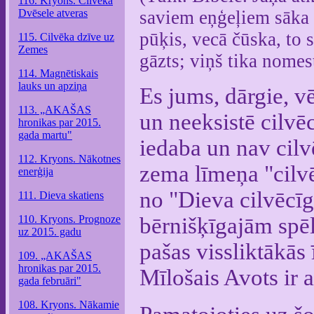
116. Kryons. Cilvēka
Dvēsele atveras
saviem eņģeļiem sāka k
pūķis, vecā čūska, to s
115. Cilvēka dzīve uz
Zemes
gāzts; viņš tika nomes
114. Magnētiskais
lauks un apziņa
Es jums, dārgie, v
113. „AKAŠAS
un neeksistē cilvē
hronikas par 2015.
gada martu"
iedaba un nav cilv
112. Kryons. Nākotnes
zema līmeņa "cilvē
enerģija
no "Dieva cilvēcī
111. Dieva skatiens
110. Kryons. Prognoze
bērnišķīgajām spē
uz 2015. gadu
pašas vissliktākās 
109. „AKAŠAS
hronikas par 2015.
Mīlošais Avots ir 
gada februāri"
108. Kryons. Nākamie