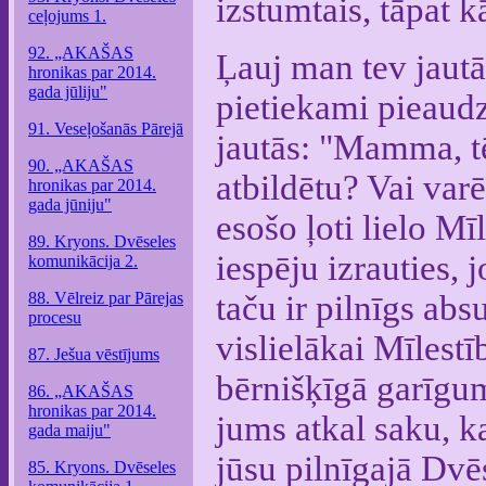
izstumtais, tāpat kā
ceļojums 1.
92. „AKAŠAS
Ļauj man tev jautā
hronikas par 2014.
gada jūliju"
pietiekami pieaudzi
91. Veseļošanās Pārejā
jautās: "Mamma, tē
90. „AKAŠAS
atbildētu? Vai varē
hronikas par 2014.
gada jūniju"
esošo ļoti lielo Mīl
89. Kryons. Dvēseles
iespēju izrauties, 
komunikācija 2.
88. Vēlreiz par Pārejas
taču ir pilnīgs abs
procesu
vislielākai Mīlest
87. Ješua vēstījums
bērnišķīgā garīguma
86. „AKAŠAS
hronikas par 2014.
jums atkal saku, ka
gada maiju"
jūsu pilnīgajā Dvēs
85. Kryons. Dvēseles