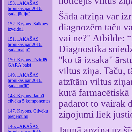
noticējis viltus zi
153. „AKAŠAS
hronikas par 2016.
Šāda atziņa var izr
gada jūniju"
152. Kryons. Saiknes
diagnozēm taču var 
izveide1.
vai ne?" Atbilde: “
151. „AKAŠAS
hronikas par 2016.
Diagnostika sniedz
gada maiju"
"ko tā izsaka" ārst
150. Kryons. Dzirdēt
GARA balsi
viltus ziņa. Taču, 
149. „AKAŠAS
atzītām viltus ziņ
hronikas par 2016.
gada aprīli"
kurā farmacētiskā 
148. Kryons. Jaunā
padarot to vairāk 
cilvēka 5 komponentes
147. Kryons. Cilvēku
ziņojumi liek justi
pieņēmumi
146. „AKAŠAS
Jaunā apziņa uz šīs
hronikas par 2016.