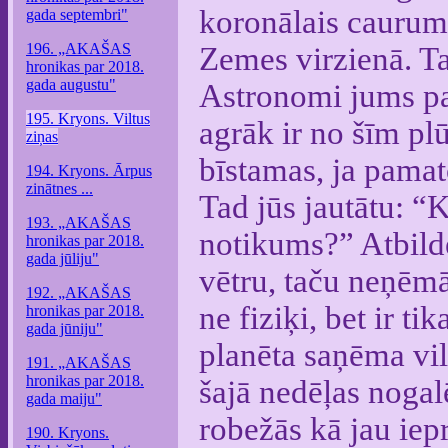
koronālais caurums
gada septembri"
196. „AKAŠAS
Zemes virzienā. Ta
hronikas par 2018.
gada augustu"
Astronomi jums pat
195. Kryons. Viltus
agrāk ir no šīm pl
ziņas
bīstamas, ja pama
194. Kryons. Ārpus
zinātnes ...
Tad jūs jautātu: “K
193. „AKAŠAS
notikums?” Atbild
hronikas par 2018.
gada jūliju"
vētru, taču neņēmā
192. „AKAŠAS
ne fiziķi, bet ir ti
hronikas par 2018.
gada jūniju"
planēta saņēma vilt
191. „AKAŠAS
hronikas par 2018.
šajā nedēļas nogalē
gada maiju"
robežās kā jau iepr
190. Kryons.