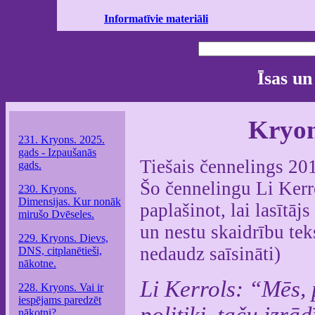
Informatīvie materiāli
Īsas un
Kryon
231. Kryons. 2025.
gads - Izpaušanās
Tiešais čennelings 201
gads.
Šo čennelingu Li Kerr
230. Kryons.
Dimensijas. Kur nonāk
paplašinot, lai lasītāj
mirušo Dvēseles.
un nestu skaidrību tek
229. Kryons. Dievs,
nedaudz saīsināti)
DNS, citplanētieši,
nākotne.
Li Kerrols: “Mēs, 
228. Kryons. Vai ir
iespējams paredzēt
politiķi, taču izrād
nākotni?