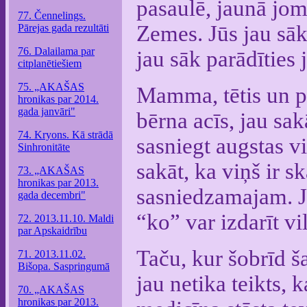
pasaulē, jaunā jom
77. Čennelings.
Zemes. Jūs jau sāk
Pārejas gada rezultāti
76. Dalailama par
jau sāk parādīties 
citplanētiešiem
75. „AKAŠAS
Mamma, tētis un ps
hronikas par 2014.
gada janvāri"
bērna acīs, jau sakā
74. Kryons. Kā strādā
sasniegt augstas v
Sinhronitāte
sakāt, ka viņš ir s
73. „AKAŠAS
hronikas par 2013.
sasniedzamajam. Jū
gada decembri"
“ko” var izdarīt vi
72. 2013.11.10. Maldi
par Apskaidrību
Taču, kur šobrīd ša
71. 2013.11.02.
Bišopa. Saspringumā
jau netika teikts, 
70. „AKAŠAS
hronikas par 2013.