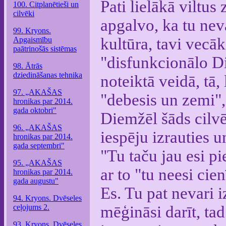
Pati lielākā viltus
100. Citplanētieši un
cilvēki
apgalvo, ka tu neva
99. Kryons.
kultūra, tavi vecāk
Apgaismību
paātrinošās sistēmas
"disfunkcionālo Di
98. Ātrās
dziedināšanas tehnika
noteiktā veidā, tā,
97. „AKAŠAS
"debesis un zemi
hronikas par 2014.
gada oktobri"
Diemžēl šāds cilvē
96. „AKAŠAS
iespēju izrauties u
hronikas par 2014.
gada septembri"
"Tu taču jau esi pi
95. „AKAŠAS
ar to "tu neesi cie
hronikas par 2014.
gada augustu"
Es. Tu pat nevari i
94. Kryons. Dvēseles
ceļojums 2.
mēģināsi darīt, tad
93. Kryons. Dvēseles