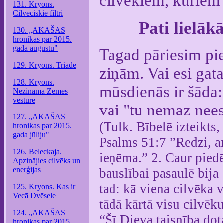
cilvēkiem, kuriem 
131. Kryons.
Cilvēciskie filtri
Pati lielāk
130. „AKAŠAS
hronikas par 2015.
gada augustu"
Tagad pāriesim pi
129. Kryons. Triāde
ziņām. Vai esi gata
128. Kryons.
mūsdienās ir šāda:
Nezināmā Zemes
vēsture
vai "tu nemaz neesi 
127. „AKAŠAS
(Tulk. Bībelē izteikts
hronikas par 2015.
gada jūliju"
Psalms 51:7 ”Redzi, a
126. Beleckaja.
ieņēma.” 2. Caur piedē
Apzinājies cilvēks un
enerģijas
bauslībai pasaulē bija
tad: kā viena cilvēka 
125. Kryons. Kas ir
Vecā Dvēsele
tādā kārtā visu cilvēku
124. „AKAŠAS
“Šī Dieva taisnība dot
hronikas par 2015.