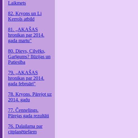
Laikmets
82. Kryons un Li
Kerrols atbild
81. „AKAŠAS
hronikas par 2014.
gada martu"
80. Dievs, Cilvēks,
Garīgums? Ilūzijas un
Patiesība
79. „AKAŠAS
hronikas par 2014.
gada februāri"
78. Kryons. Pārejot uz
2014. gadu
77. Čennelings.
Pārejas gada rezultāti
76. Dalailama par
citplanētiešiem