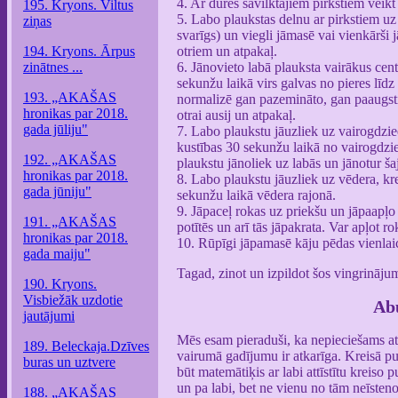
4. Ar dūrēs savilktajiem pirkstiem veik
195. Kryons. Viltus
5. Labo plaukstas delnu ar pirkstiem uz 
ziņas
svarīgs) un viegli jāmasē vai vienkārši 
194. Kryons. Ārpus
otriem un atpakaļ.
zinātnes ...
6. Jānovieto labā plauksta vairākus cent
sekunžu laikā virs galvas no pieres līdz
193. „AKAŠAS
normalizē gan pazemināto, gan paaugsti
hronikas par 2018.
otrai ausij un atpakaļ.
gada jūliju"
7. Labo plaukstu jāuzliek uz vairogdzied
kustības 30 sekunžu laikā no vairogdzi
192. „AKAŠAS
plaukstu jānoliek uz labās un jānotur ša
hronikas par 2018.
8. Labo plaukstu jāuzliek uz vēdera, kre
gada jūniju"
sekunžu laikā vēdera rajonā.
9. Jāpaceļ rokas uz priekšu un jāpaapļo 
191. „AKAŠAS
potītēs un arī tās jāpakrata. Var apļot 
hronikas par 2018.
10. Rūpīgi jāpamasē kāju pēdas vienlaic
gada maiju"
Tagad, zinot un izpildot šos vingrinājum
190. Kryons.
Visbiežāk uzdotie
Abu
jautājumi
Mēs esam pieraduši, ka nepieciešams att
189. Beleckaja.Dzīves
vairumā gadījumu ir atkarīga. Kreisā pu
buras un uztvere
būt matemātiķis ar labi attīstītu kreiso 
un pa labi, bet ne vienu no tām neīsteno
188. „AKAŠAS