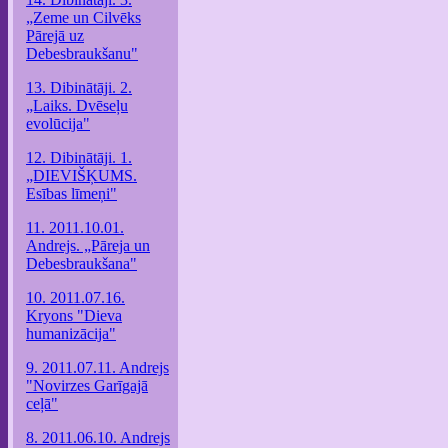
„Zeme un Cilvēks
Pārejā uz
Debesbraukšanu"
13. Dibinātāji. 2.
„Laiks. Dvēseļu
evolūcija"
12. Dibinātāji. 1.
„DIEVIŠĶUMS.
Esības līmeņi"
11. 2011.10.01.
Andrejs. „Pāreja un
Debesbraukšana"
10. 2011.07.16.
Kryons "Dieva
humanizācija"
9. 2011.07.11. Andrejs
"Novirzes Garīgajā
ceļā"
8. 2011.06.10. Andrejs