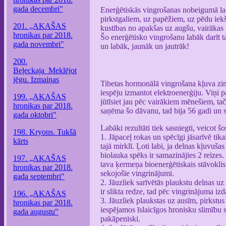
gada decembri"
Enerģētiskās vingrošanas nobeigumā labi
pirkstgaliem, uz papēžiem, uz pēdu iekš
201. „AKAŠAS
kustības no apakšas uz augšu, vairākas
hronikas par 2018.
Šo enerģētisko vingrošanu labāk darīt tad
gada novembri"
un labāk, jaunāk un jautrāk!
200.
Beļeckaja_Meklējot
jēgu. Izmaiņas
Tibetas hormonālā vingrošana kļuva zin
iespēju izmantot elektroenerģiju. Viņi
199. „AKAŠAS
jūtīsiet jau pēc vairākiem mēnešiem, ta
hronikas par 2018.
saņēma šo dāvanu, tad bija 56 gadi un s
gada oktobri"
Labāki rezultāti tiek sasniegti, veicot š
198. Kryons. Tukšā
1. Jāpaceļ rokas un spēcīgi jāsarīvē tik
kārts
tajā mirklī. Ļoti labi, ja delnas kļuvušas 
biolauka spēks ir samazinājies 2 reizes. 
197. „AKAŠAS
tava ķermeņa bioenerģētiskais stāvoklis 
hronikas par 2018.
sekojošie vingrinājumi.
gada septembri"
2. Jāuzliek sarīvētās plaukstu delnas uz
ir slikta redze, tad pēc vingrinājuma iz
196. „AKAŠAS
3. Jāuzliek plaukstas uz ausīm, pirkstu
hronikas par 2018.
iespējamos īslaicīgos hronisku slimību 
gada augustu"
pakāpeniski.