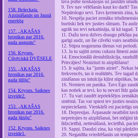
tava psihe noskaņojas uz jaunām smalkāk
9. Tev nav vēlēšanās kaut ko darīt? Tas 
158. Beleckaja.
Nepārslogo sevi. Tavs ķermenis zina,
Apzināšanās un Jaunā
10. Nespēja paciet zemāko trīsdimensionā
enerģija
burtiski liek tev justies slimam. Tu aud
agrāk tas tevi nekaitināja, tā kā tagad. 
157. „AKAŠAS
11. Dažu tavu dzīves draugu pēkšņa pazu
hronikas par 2016.
garīgi audz, un šie cilvēki vairs neat
gada augustu"
12. Stipra noguruma dienas vai periodi.
13. Ja tu sajūti zemu cukura līmeni asinī
156. Kryons.
14. Emocionālā destabilizācija, raudulīb
Cilvēciskā DVĒSELE
Priecājies! Neaizturi to aizplūšanu!
15. Ir sajūta, ka "jumts aiziet". Nekas 
155. „AKAŠAS
frekvencēs, tas ir realitātēs. Tev tagad 
hronikas par 2016.
zināšanas un intuīcija kļūst stiprākas, be
gada jūliju"
16. Nemiers un panika. Tavs Ego zaudē l
kas notiek ar tevi, ko tu nevari līdz gal
154. Kryons. Saiknes
17. Tu vari zaudēt iepriekšējos zemākās
izveide2.
sistēmā. Tas var spiest tev justies neai
153. „AKAŠAS
nepieciešami. Vienkārši esi pacietīgs un
hronikas par 2016.
18. Depresijas. Ārpasaule neatbilst tav
gada jūniju"
nepretojies to aizplūšanai, bet mēģini tās
līdzcietībā, netiesāšanā, iecietībā, paciet
152. Kryons. Saiknes
19. Sapņi. Daudzi zina, ka viņi pārdzīv
izveide1.
20. Negaidīta sviedrēšanās un temperat