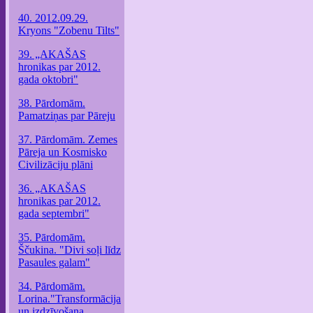
40. 2012.09.29.
Kryons "Zobenu Tilts"
39. „AKAŠAS
hronikas par 2012.
gada oktobri"
38. Pārdomām.
Pamatziņas par Pāreju
37. Pārdomām. Zemes
Pāreja un Kosmisko
Civilizāciju plāni
36. „AKAŠAS
hronikas par 2012.
gada septembri"
35. Pārdomām.
Ščukina. "Divi soļi līdz
Pasaules galam"
34. Pārdomām.
Lorina."Transformācija
un izdzīvošana