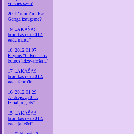
vērsties sevī?
20. Pārdomām. Kas ir
Garīgā izaugsme?
19. „AKAŠAS
hronikas par 2012.
gada martu"
18. 2012.01.07.
Kryons "Cilvēciskās
būtnes līdzsvarošana"
17. „AKAŠAS
hronikas par 2012.
gada februāri"
16. 2012.01.29.
Andrejs. „2012.
Izmaiņu gads"
15. „AKAŠAS
hronikas par 2012.
gada janvāri"
14. Dibinātāji. 3.