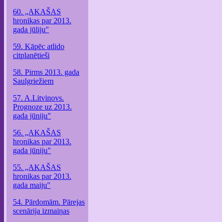
60. „AKAŠAS
hronikas par 2013.
gada jūliju"
59. Kāpēc atlido
citplanētieši
58. Pirms 2013. gada
Saulgriežiem
57. A.Litvinovs.
Prognoze uz 2013.
gada jūniju"
56. „AKAŠAS
hronikas par 2013.
gada jūniju"
55. „AKAŠAS
hronikas par 2013.
gada maiju"
54. Pārdomām. Pārejas
scenārija izmaiņas