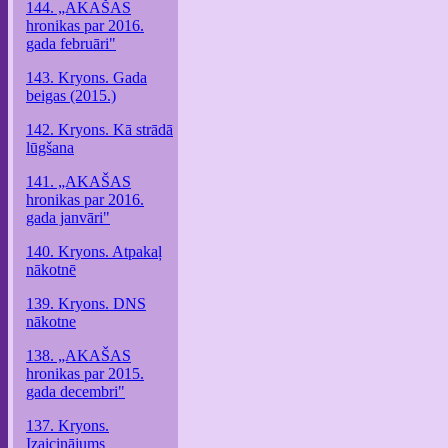
144. „AKAŠAS
hronikas par 2016.
gada februāri"
143. Kryons. Gada
beigas (2015.)
142. Kryons. Kā strādā
lūgšana
141. „AKAŠAS
hronikas par 2016.
gada janvāri"
140. Kryons. Atpakaļ
nākotnē
139. Kryons. DNS
nākotne
138. „AKAŠAS
hronikas par 2015.
gada decembri"
137. Kryons.
Izaicinājums