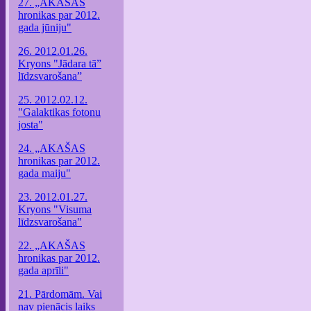
27. „AKAŠAS
hronikas par 2012.
gada jūniju"
26. 2012.01.26.
Kryons "Jādara tā”
līdzsvarošana”
25. 2012.02.12.
"Galaktikas fotonu
josta"
24. „AKAŠAS
hronikas par 2012.
gada maiju"
23. 2012.01.27.
Kryons "Visuma
līdzsvarošana"
22. „AKAŠAS
hronikas par 2012.
gada aprīli"
21. Pārdomām. Vai
nav pienācis laiks