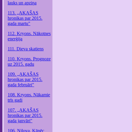
lauks un apziņa
113. „AKAŠAS
hronikas par 2015.
gada martu"
112. Kryons. Nākotnes
enerģija
111. Dieva skatiens
110. Kryons. Prognoze
uz 2015. gadu
109. „AKAŠAS
hronikas par 2015.
gada februāri"
108. Kryons. Nākamie
trīs gadi
107. „AKAŠAS
hronikas par 2015.
gada janvāri"
106. Nilova. Kāpēc