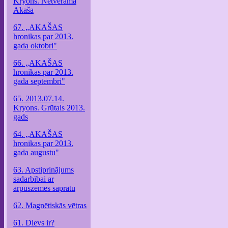
Kryons. Netveramā
Akaša
67. „AKAŠAS
hronikas par 2013.
gada oktobri"
66. „AKAŠAS
hronikas par 2013.
gada septembri"
65. 2013.07.14.
Kryons. Grūtais 2013.
gads
64. „AKAŠAS
hronikas par 2013.
gada augustu"
63. Apstiprinājums
sadarbībai ar
ārpuszemes saprātu
62. Magnētiskās vētras
61. Dievs ir?