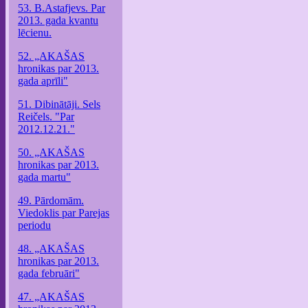
53. B.Astafjevs. Par
2013. gada kvantu
lēcienu.
52. „AKAŠAS
hronikas par 2013.
gada aprīli"
51. Dibinātāji. Sels
Reičels. "Par
2012.12.21."
50. „AKAŠAS
hronikas par 2013.
gada martu"
49. Pārdomām.
Viedoklis par Parejas
periodu
48. „AKAŠAS
hronikas par 2013.
gada februāri"
47. „AKAŠAS