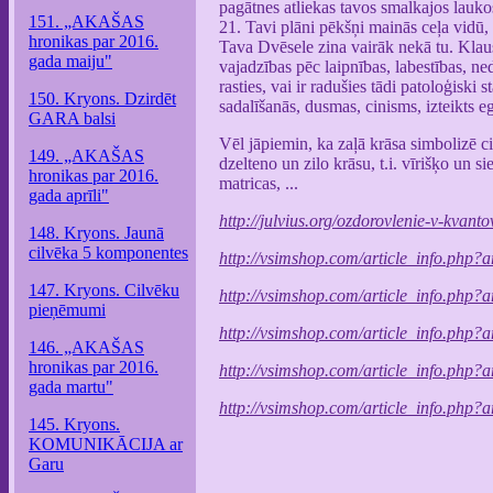
pagātnes atliekas tavos smalkajos lauko
151. „AKAŠAS
21. Tavi plāni pēkšņi mainās ceļa vidū, 
hronikas par 2016.
Tava Dvēsele zina vairāk nekā tu. Klausi
gada maiju"
vajadzības pēc laipnības, labestības, ne
rasties, vai ir radušies tādi patoloģiski 
150. Kryons. Dzirdēt
sadalīšanās, dusmas, cinisms, izteikts
GARA balsi
Vēl jāpiemin, ka zaļā krāsa simbolizē c
149. „AKAŠAS
dzelteno un zilo krāsu, t.i. vīrišķo un s
hronikas par 2016.
matricas, ...
gada aprīli"
http://julvius.org/ozdorovlenie-v-kvan
148. Kryons. Jaunā
cilvēka 5 komponentes
http://vsimshop.com/article_info.php?a
147. Kryons. Cilvēku
http://vsimshop.com/article_info.php?a
pieņēmumi
http://vsimshop.com/article_info.php?a
146. „AKAŠAS
hronikas par 2016.
http://vsimshop.com/article_info.php?a
gada martu"
http://vsimshop.com/article_info.php?a
145. Kryons.
KOMUNIKĀCIJA ar
Garu