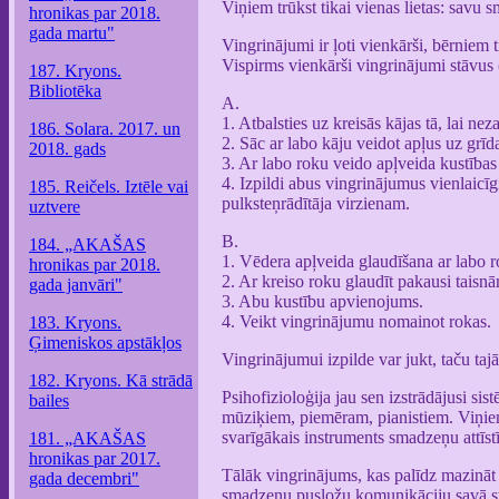
Viņiem trūkst tikai vienas lietas: savu
hronikas par 2018.
gada martu"
Vingrinājumi ir ļoti vienkārši, bērniem
Vispirms vienkārši vingrinājumi stāvus (
187. Kryons.
Bibliotēka
A.
1. Atbalsties uz kreisās kājas tā, lai ne
186. Solara. 2017. un
2. Sāc ar labo kāju veidot apļus uz grīda
2018. gads
3. Ar labo roku veido apļveida kustības p
4. Izpildi abus vingrinājumus vienlaicīgi
185. Reičels. Iztēle vai
pulksteņrādītāja virzienam.
uztvere
B.
184. „AKAŠAS
1. Vēdera apļveida glaudīšana ar labo r
hronikas par 2018.
2. Ar kreiso roku glaudīt pakausi taisn
gada janvāri"
3. Abu kustību apvienojums.
4. Veikt vingrinājumu nomainot rokas.
183. Kryons.
Ģimeniskos apstākļos
Vingrinājumui izpilde var jukt, taču ta
182. Kryons. Kā strādā
Psihofizioloģija jau sen izstrādājusi si
bailes
mūziķiem, piemēram, pianistiem. Viņiem
svarīgākais instruments smadzeņu attīst
181. „AKAŠAS
hronikas par 2017.
Tālāk vingrinājums, kas palīdz mazinā
gada decembri"
smadzeņu pusložu komunikāciju savā s