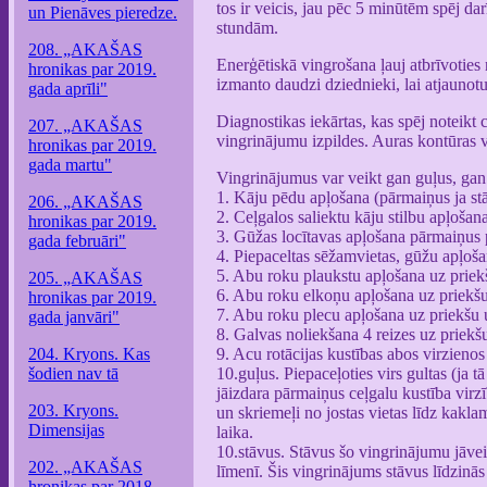
tos ir veicis, jau pēc 5 minūtēm spēj dar
un Pienāves pieredze.
stundām.
208. „AKAŠAS
Enerģētiskā vingrošana ļauj atbrīvoties
hronikas par 2019.
izmanto daudzi dziednieki, lai atjaunot
gada aprīli"
Diagnostikas iekārtas, kas spēj noteikt 
207. „AKAŠAS
vingrinājumu izpildes. Auras kontūras v
hronikas par 2019.
gada martu"
Vingrinājumus var veikt gan guļus, gan
1. Kāju pēdu apļošana (pārmaiņus ja stā
206. „AKAŠAS
2. Ceļgalos saliektu kāju stilbu apļošan
hronikas par 2019.
3. Gūžas locītavas apļošana pārmaiņus pa
gada februāri"
4. Piepaceltas sēžamvietas, gūžu apļoša
5. Abu roku plaukstu apļošana uz priekš
205. „AKAŠAS
6. Abu roku elkoņu apļošana uz priekšu 
hronikas par 2019.
7. Abu roku plecu apļošana uz priekšu u
gada janvāri"
8. Galvas noliekšana 4 reizes uz priekšu
204. Kryons. Kas
9. Acu rotācijas kustības abos virzienos
šodien nav tā
10.guļus. Piepaceļoties virs gultas (ja t
jāizdara pārmaiņus ceļgalu kustība virz
203. Kryons.
un skriemeļi no jostas vietas līdz kakla
Dimensijas
laika.
10.stāvus. Stāvus šo vingrinājumu jāve
202. „AKAŠAS
līmenī. Šis vingrinājums stāvus līdzinās
hronikas par 2018.