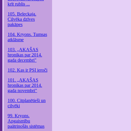
krīt rublis ...
105. Beleckaja.
Cilvēka dzīves
pakāpes
104. Kryons. Tumsas
atklāsme
103. „AKAŠAS
hronikas par 2014.
gada decembri"
102. Kas ir PSI ieroči
101. „AKAŠAS
hronikas par 2014.
gada novembri"
100. Citplanētieši un
cilvēki
99. Kryons.
Apgaismību
paātrinošās sistēmas