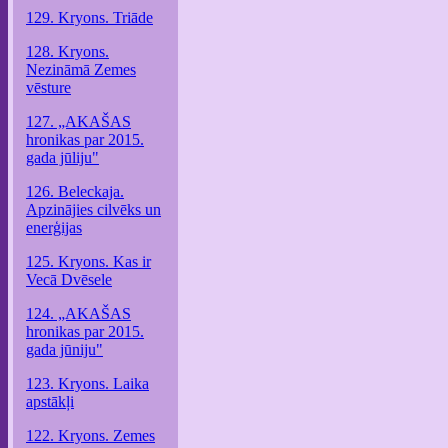
129. Kryons. Triāde
128. Kryons.
Nezināmā Zemes
vēsture
127. „AKAŠAS
hronikas par 2015.
gada jūliju"
126. Beleckaja.
Apzinājies cilvēks un
enerģijas
125. Kryons. Kas ir
Vecā Dvēsele
124. „AKAŠAS
hronikas par 2015.
gada jūniju"
123. Kryons. Laika
apstākļi
122. Kryons. Zemes