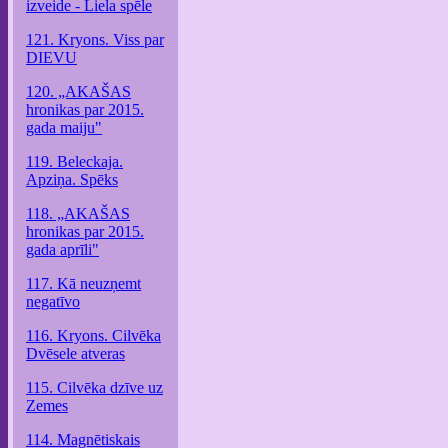
izveide - Liela spēle
121. Kryons. Viss par
DIEVU
120. „AKAŠAS
hronikas par 2015.
gada maiju"
119. Beleckaja.
Apziņa. Spēks
118. „AKAŠAS
hronikas par 2015.
gada aprīli"
117. Kā neuzņemt
negatīvo
116. Kryons. Cilvēka
Dvēsele atveras
115. Cilvēka dzīve uz
Zemes
114. Magnētiskais