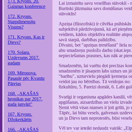
173. Kryons. 20.
Lai izmainītu savu veselības stāvokli - 
Gaismas konference
Burtiski jāizmaina savs domāšanas veid
stāvoklis!
172. Kryons.
Starpdimensiju
Apziņa (filozofiski) ir cilvēka psihiskā
Visums?
subjektīvā pārdzīvojumā, kā arī pieņēm
veidiem, kādos objektīva realitāte atsp
171. Kryons. Kas ir
savā starpā, darbības palīdzību.
Dievs?
Dīvaini, bet "apziņas trenēšanā" liela n
abu smadzeņu pusložu darbu (skat.iepr. s
170. Solara.
nepieciešamas prasmes, kas nāk ar pier
Uzdevums 2017.
gadam
Smadzenēm, lai varētu dot precīzas kom
smadzenēm ir jāsaņem labs uzturs un jāb
169. Mironova.
"barību", uzturvielu piegādi ķermeņa or
Pasaule pēc Kvantu
veidot jau no bērnības. Tā veidojas no: 1
Pārejas
fizkultūru, 5. Pareizi domāt, 6. Labi gu
168. „AKAŠAS
Svarīgi ir organisma apgādes kanāli, vēna
hronikas par 2017.
apgūšanas, aizsardzības un vielu izvad
gada janvāri"
Ņemt vērā visas nianses ir ļoti grūti, 
Tāpēc, lai būtu vesels, galvenais uzdevu
167. Kryons.
un ja Dievs tam neprotestēs, būsi vesels
Džokerkārtis
Vēl tev var ieteikt nedaudz vairāk: „Elpo 
166. „AKAŠAS