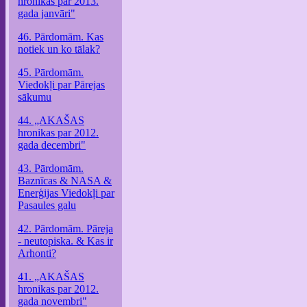
hronikas par 2013.
gada janvāri"
46. Pārdomām. Kas
notiek un ko tālak?
45. Pārdomām.
Viedokļi par Pārejas
sākumu
44. „AKAŠAS
hronikas par 2012.
gada decembri"
43. Pārdomām.
Baznīcas & NASA &
Enerģijas Viedokļi par
Pasaules galu
42. Pārdomām. Pāreja
- neutopiska. & Kas ir
Arhonti?
41. „AKAŠAS
hronikas par 2012.
gada novembri"