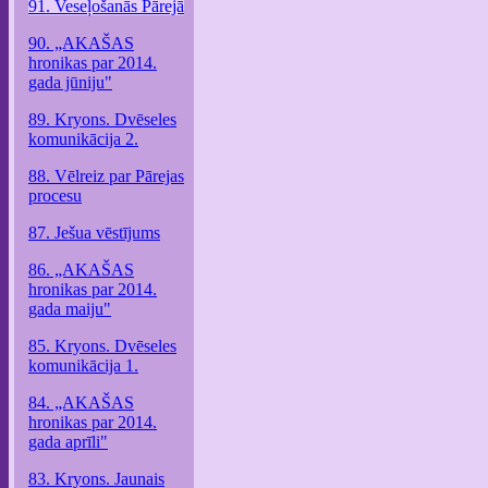
91. Veseļošanās Pārejā
90. „AKAŠAS
hronikas par 2014.
gada jūniju"
89. Kryons. Dvēseles
komunikācija 2.
88. Vēlreiz par Pārejas
procesu
87. Ješua vēstījums
86. „AKAŠAS
hronikas par 2014.
gada maiju"
85. Kryons. Dvēseles
komunikācija 1.
84. „AKAŠAS
hronikas par 2014.
gada aprīli"
83. Kryons. Jaunais