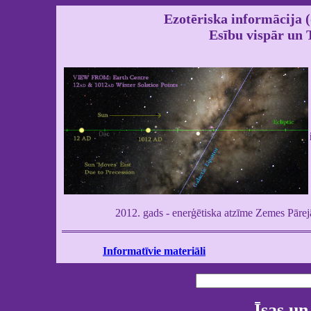
Ezotēriska informācija
Esību vispār un 
2012. gads - enerģētiska atzīme Zemes Pārej
Informatīvie materiāli
Īsas un