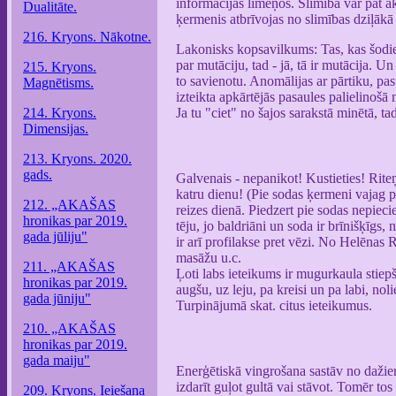
informācijas līmeņos. Slimība var pat ak
Dualitāte.
ķermenis atbrīvojas no slimības dziļākā 
216. Kryons. Nākotne.
Lakonisks kopsavilkums: Tas, kas šodien
par mutāciju, tad - jā, tā ir mutācija. Un
215. Kryons.
to savienotu. Anomālijas ar pārtiku, pas
Magnētisms.
izteikta apkārtējās pasaules palielinošā
214. Kryons.
Ja tu "ciet" no šajos sarakstā minētā, ta
Dimensijas.
213. Kryons. 2020.
gads.
Galvenais - nepanikot! Kustieties! Rite
katru dienu! (Pie sodas ķermeni vajag pi
212. „AKAŠAS
reizes dienā. Piedzert pie sodas nepieci
hronikas par 2019.
tēju, jo baldriāni un soda ir brīnišķīgs
gada jūliju"
ir arī profilakse pret vēzi. No Helēnas R
masāžu u.c.
211. „AKAŠAS
Ļoti labs ieteikums ir mugurkaula stie
hronikas par 2019.
augšu, uz leju, pa kreisi un pa labi, nol
gada jūniju"
Turpinājumā skat. citus ieteikumus.
210. „AKAŠAS
hronikas par 2019.
gada maiju"
Enerģētiskā vingrošana sastāv no daž
izdarīt guļot gultā vai stāvot. Tomēr to
209. Kryons. Ieiešana