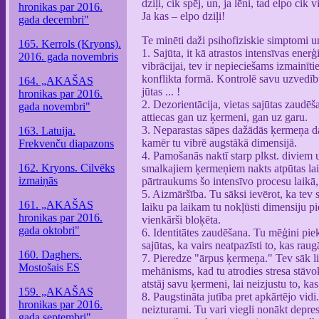
dziļi, cik spēj, un, ja lēni, tad elpo cik
hronikas par 2016.
Ja kas – elpo dziļi!
gada decembri"
Te minēti daži psihofiziskie simptomi un
165. Kerrols (Kryons).
1. Sajūta, it kā atrastos intensīvas enerģ
2016. gada novembris
vibrācijai, tev ir nepieciešams izmainīt
konflikta formā. Kontrolē savu uzvedīb
164. „AKAŠAS
jūtas ... !
hronikas par 2016.
2. Dezorientācija, vietas sajūtas zaudēš
gada novembri"
attiecas gan uz ķermeni, gan uz garu.
3. Neparastas sāpes dažādās ķermeņa daļ
163. Latuija.
kamēr tu vibrē augstākā dimensijā.
Frekvenču diapazons
4. Pamošanās naktī starp plkst. diviem
162. Kryons. Cilvēks
smalkajiem ķermeņiem nakts atpūtas lai
izmaiņās
pārtraukums šo intensīvo procesu laikā,
5. Aizmāršība. Tu sāksi ievērot, ka tev s
161. „AKAŠAS
laiku pa laikam tu nokļūsti dimensiju pi
hronikas par 2016.
vienkārši bloķēta.
gada oktobri"
6. Identitātes zaudēšana. Tu mēģini piek
sajūtas, ka vairs neatpazīsti to, kas rau
160. Daghers.
7. Pieredze "ārpus ķermeņa." Tev sāk lik
Mostošais ES
mehānisms, kad tu atrodies stresa stāvo
atstāj savu ķermeni, lai neizjustu to, ka
159. „AKAŠAS
8. Paugstināta jutība pret apkārtējo vidi.
hronikas par 2016.
neizturami. Tu vari viegli nonākt depresi
gada septembri"