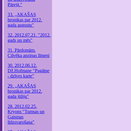
Pārejā."
33. „AKAŠAS
hronikas par 2012.
gada augustu"
32. 2012.07.21. "2012.
gads un mēs"
31. Pārdomām.
Cilvēka apziņas līmeņi
30. 2012.06.12.
Dž.Hofmane "Pagātne
- dzīves karte"
29. „AKAŠAS
hronikas par 2012.
gada jūliju"
28. 2012.02.25.
Kryons "Tumsas un
Gaismas
līdzsvarošana"