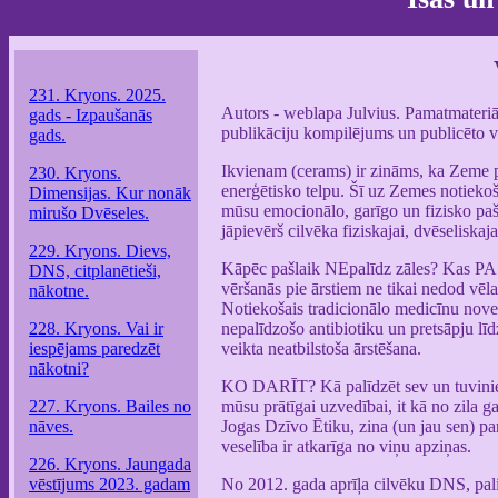
231. Kryons. 2025.
Autors - weblapa Julvius. Pamatmateriāls
gads - Izpaušanās
publikāciju kompilējums un publicēto vē
gads.
Ikvienam (cerams) ir zināms, ka Zeme pa
230. Kryons.
enerģētisko telpu. Šī uz Zemes notiekoš
Dimensijas. Kur nonāk
mūsu emocionālo, garīgo un fizisko paš
mirušo Dvēseles.
jāpievērš cilvēka fiziskajai, dvēseliskaj
229. Kryons. Dievs,
Kāpēc pašlaik NEpalīdz zāles? Kas PA
DNS, citplanētieši,
vēršanās pie ārstiem ne tikai nedod vēlam
nākotne.
Notiekošais tradicionālo medicīnu novedi
228. Kryons. Vai ir
nepalīdzošo antibiotiku un pretsāpju līd
iespējams paredzēt
veikta neatbilstoša ārstēšana.
nākotni?
KO DARĪT? Kā palīdzēt sev un tuviniek
227. Kryons. Bailes no
mūsu prātīgai uzvedībai, it kā no zila 
nāves.
Jogas Dzīvo Ētiku, zina (un jau sen) pa
veselība ir atkarīga no viņu apziņas.
226. Kryons. Jaungada
vēstījums 2023. gadam
No 2012. gada aprīļa cilvēku DNS, paliel