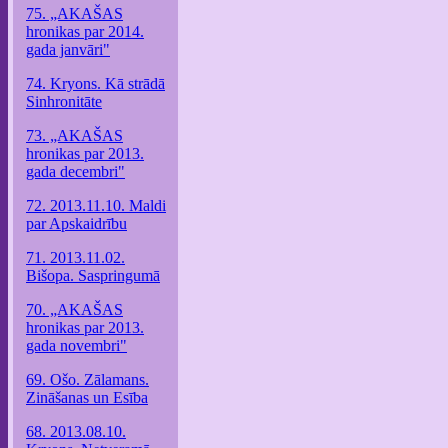
75. „AKAŠAS
hronikas par 2014.
gada janvāri"
74. Kryons. Kā strādā
Sinhronitāte
73. „AKAŠAS
hronikas par 2013.
gada decembri"
72. 2013.11.10. Maldi
par Apskaidrību
71. 2013.11.02.
Bišopa. Saspringumā
70. „AKAŠAS
hronikas par 2013.
gada novembri"
69. Ošo. Zālamans.
Zināšanas un Esība
68. 2013.08.10.