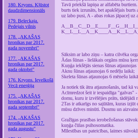
Tavā priekšā lapiņa ar alfabēta burtiem.
180. Kryons. Kļūstot
burts tiek izrunāts, bet apakšējais burt
daudzdimensionāls
uz labo pusi, A - abas rokas jāpaceļ uz a
179. Beleckaja.
A__B__C__D__E____F__G__H__I
Pedejais vilnis
K__L__L__A__K____A__K__L__A
178. „AKAŠAS
hronikas par 2017.
gada novembri"
Sāksim ar labo ziņu – katra cilvēka org
177. „AKAŠAS
Ādas šūnas - lielākais orgāns mūsu ķerm
hronikas par 2017.
Kuņģa iekšējās sienas šūnas atjaunojas t
gada oktobri"
Aknu šūnas atjaunojas 6 nedēļu laikā;
Skeleta šūnas atjaunojas 6 mēnešu laikā
176. Kryons. Ievelkošā
Vecā enerģija
Ja notiek tik ātra atjaunošanās, tad kā 
Acīmredzot šeit ir iespaidīga "galvas" 
175. „AKAŠAS
domu, kuru ir izvēlējies prāts, tādējādi 
hronikas par 2017.
2Tas ir atkarīgs no sajūtām, kuras izjūt
gada septembri"
mūsu dzīves minūti. Dusmu un aizvainoj
174. „AKAŠAS
Gražīgas prasības ierobežošanas stāvoklis
hronikas par 2017.
kuņģa čūlas psihosomatika.
gada augustu"
Mīlestības un pateicības, laimes stāvokl