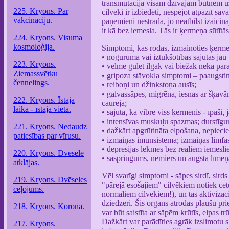
transmutācija visām dzīvajām būtnēm uz 
225. Kryons. Par
cilvēki ir izbiedēti, nespējot atpazīt sa
vakcināciju.
paņēmieni nestrādā, jo neatbilst izaici
it kā bez iemesla. Tās ir ķermeņa sūtītā
224. Kryons. Visuma
kosmoloģija.
Simptomi, kas rodas, izmainoties ķerme
• noguruma vai iztukšotības sajūtas jau
223. Kryons.
• vēlme gulēt ilgāk vai biežāk nekā para
Ziemassvētku
• gripoza stāvokļa simptomi – paaugstinā
čennelings.
• reiboņi un džinkstoņa ausīs;
• galvassāpes, migrēna, iesnas ar šķavā
222. Kryons. Īstajā
caureja;
laikā - īstajā vietā.
• sajūta, ka vibrē viss ķermenis - īpaši, j
• intensīvas muskuļu spazmas; durstīgu
221. Kryons. Nedaudz
• dažkārt apgrūtināta elpošana, nepiecieš
patiesības par vīrusu.
• izmaiņas imūnsistēmā; izmaiņas limfas
• depresijas lēkmes bez reāliem iemesli
220. Kryons. Dvēsele
• saspringums, nemiers un augsta līmeņa s
atklājas.
Vēl svarīgi simptomi - sāpes sirdī, sirds
219. Kryons. Dvēseles
"pārejā esošajiem" cilvēkiem notiek cetu
ceļojums.
normāliem cilvēkiem!), un tās aktivizācij
dziedzeri. Šis orgāns atrodas plaušu prie
218. Kryons. Korona.
var būt saistīta ar sāpēm krūtīs, elpas
Dažkārt var parādīties agrāk izslimotu 
217. Kryons.